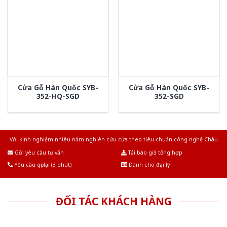
Cửa Gỗ Hàn Quốc SYB-
Cửa Gỗ Hàn Quốc SYB-
352-HQ-SGD
352-SGD
Với kinh nghiệm nhiêu năm nghiên cứu cửa theo tiêu chuẩn công nghệ Châu
Âu.Chúng tôi tự tin là nhà sản xuất & cung cấp hàng đầu tại Việt Nam!
Gửi yêu cầu tư vấn
Tải báo giá tổng hợp
Yêu cầu gọi lại (3 phút)
Dành cho đại lý
ĐỐI TÁC KHÁCH HÀNG