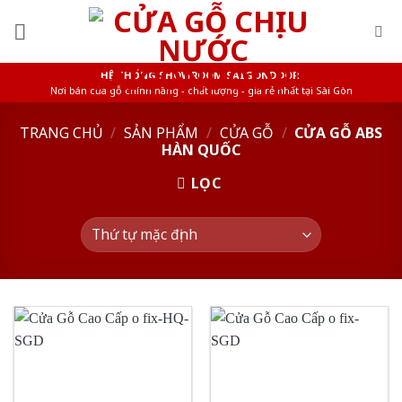
Skip
to
content
HỆ THỐNG SHOWROOM SAIGONDOOR
Nơi bán cửa gỗ chính hãng - chất lượng - giá rẻ nhất tại Sài Gòn
TRANG CHỦ
/
SẢN PHẨM
/
CỬA GỖ
/
CỬA GỖ ABS
HÀN QUỐC
LỌC