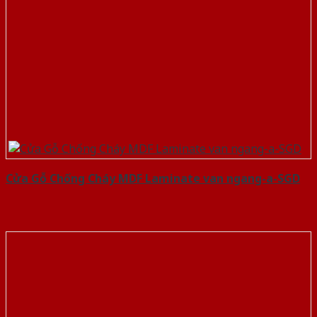
Cửa Gỗ Chống Cháy MDF Laminate van ngang-a-SGD