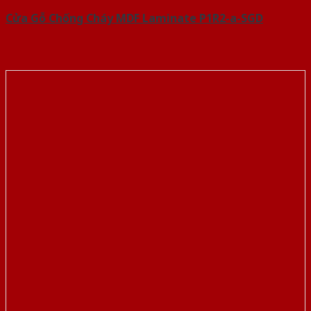
Cửa Gỗ Chống Cháy MDF Laminate P1R2-a-SGD