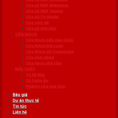
Cửa gỗ MDF Melamine
Cửa Gỗ MDF Veneer
Cửa Gỗ Tự Nhiên
Cửa vòm gỗ
Cửa gỗ nhà tắm
CỬA NHỰA
Cửa Nhựa ABS Hàn Quốc
Cửa Nhựa Đài Loan
Cửa Nhựa Gỗ Composite
Cửa vòm nhựa
Cửa nhựa nhà tắm
NỘI THẤT
Tủ Kệ Bếp
Tủ Quần Áo
Phụ kiện cửa nhà tắm
Báo giá
Dự án thực tế
Tin tức
Liên hệ