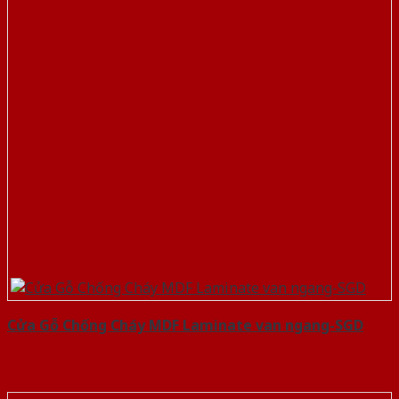
Cửa Gỗ Chống Cháy MDF Laminate van ngang-SGD