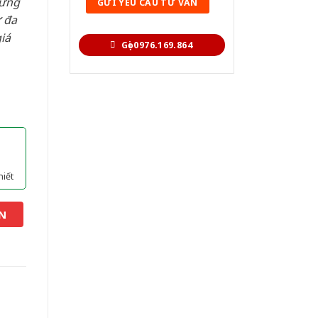
hững
 đa
iá
Gọi 0976.169.864
hiết
N