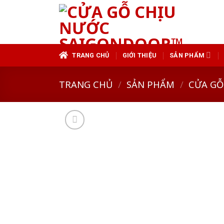
Skip
to
content
TRANG CHỦ
GIỚI THIỆU
SẢN PHẨM
TRANG CHỦ
/
SẢN PHẨM
/
CỬA GỖ