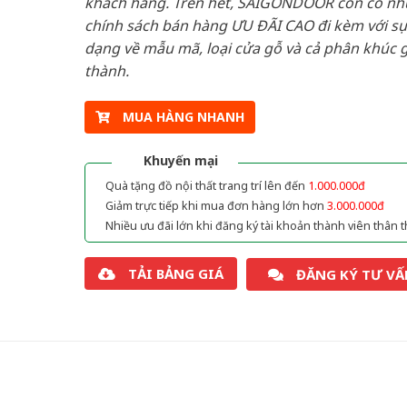
khách hàng. Trên hết, SAIGONDOOR còn có n
chính sách bán hàng ƯU ĐÃI CAO đi kèm với sự
dạng về mẫu mã, loại cửa gỗ và cả phân khúc g
thành.
MUA HÀNG NHANH
Khuyến mại
Quà tặng đồ nội thất trang trí lên đến
1.000.000đ
Giảm trực tiếp khi mua đơn hàng lớn hơn
3.000.000đ
Nhiều ưu đãi lớn khi đăng ký tài khoản thành viên thân t
TẢI BẢNG GIÁ
ĐĂNG KÝ TƯ VẤ