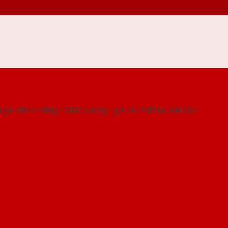
 THỐNG SHOWROOM SAIGONDOOR
gỗ chính hãng - chất lượng - giá rẻ nhất tại Sài Gòn