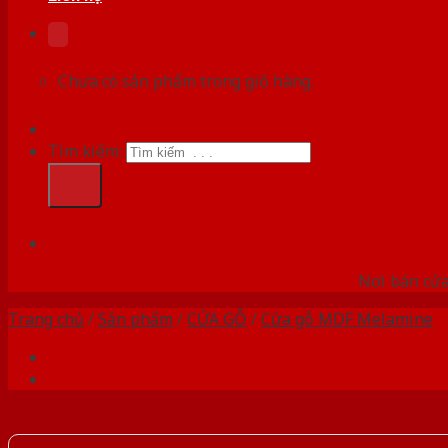
Chưa có sản phẩm trong giỏ hàng.
Tìm kiếm:
HỆ
Nơi bán cửa 
Trang chủ
/
Sản phẩm
/
CỬA GỖ
/
Cửa gỗ MDF Melamine