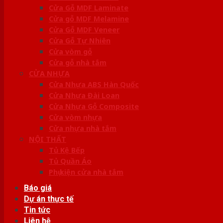
Cửa Gỗ MDF Laminate
Cửa gỗ MDF Melamine
Cửa Gỗ MDF Veneer
Cửa Gỗ Tự Nhiên
Cửa vòm gỗ
Cửa gỗ nhà tắm
CỬA NHỰA
Cửa Nhựa ABS Hàn Quốc
Cửa Nhựa Đài Loan
Cửa Nhựa Gỗ Composite
Cửa vòm nhựa
Cửa nhựa nhà tắm
NỘI THẤT
Tủ Kệ Bếp
Tủ Quần Áo
Phụ kiện cửa nhà tắm
Báo giá
Dự án thực tế
Tin tức
Liên hệ