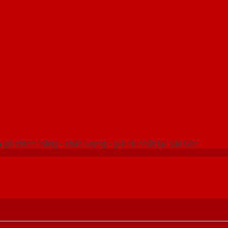
 THỐNG SHOWROOM SAIGONDOOR
gỗ chính hãng - chất lượng - giá rẻ nhất tại Sài Gòn