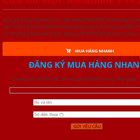
Cửa gỗ công nghiệp cao cấp SAIGONDOOR là thương hiệ
sản xuất và phân phối những dòng cửa gỗ công nghiệp ch
có những chính sách bán hàng ƯU ĐÃI CAO đi kèm với sự đ
MUA HÀNG NHANH
ĐĂNG KÝ MUA HÀNG NHAN
Chúng tôi sẽ liên lạc lại với quý khách trong thời gian