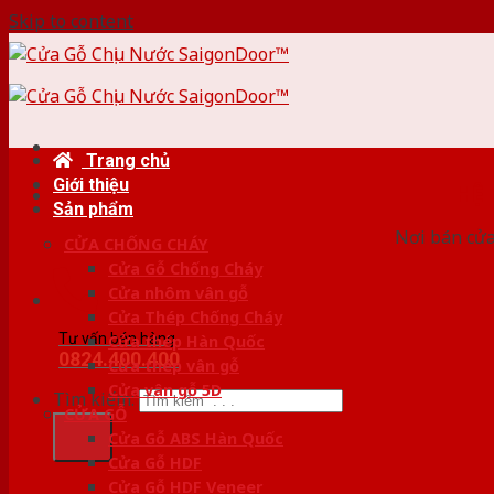
Skip to content
Trang chủ
Giới thiệu
HỆ
Sản phẩm
Nơi bán cửa 
CỬA CHỐNG CHÁY
Cửa Gỗ Chống Cháy
Cửa nhôm vân gỗ
Cửa Thép Chống Cháy
Tư vấn bán hàng
Cửa thép Hàn Quốc
0824.400.400
Cửa thép vân gỗ
Cửa vân gỗ 5D
Tìm kiếm:
CỬA GỖ
Cửa Gỗ ABS Hàn Quốc
Cửa Gỗ HDF
Cửa Gỗ HDF Veneer