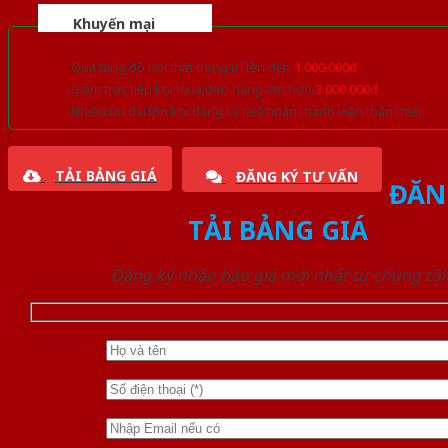
Khuyến mại
Quà tặng đồ nội thất trang trí lên đến
1.000.000đ
Giảm trực tiếp khi mua đơn hàng lớn hơn
3.000.000đ
Nhiều ưu đãi lớn khi đăng ký tài khoản thành viên thân thiết
TẢI BẢNG GIÁ
ĐĂNG KÝ TƯ VẤN
ĐĂN
TẢI BẢNG GIÁ
Đăng ký nhận báo giá mới nhất từ chúng tôi