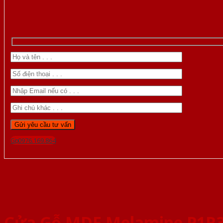
Gọi 0976.169.864
Cửa Gỗ MDF Melamine P1R