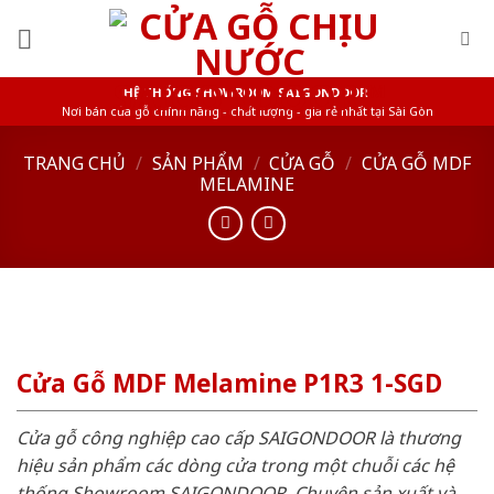
Skip
to
content
HỆ THỐNG SHOWROOM SAIGONDOOR
Nơi bán cửa gỗ chính hãng - chất lượng - giá rẻ nhất tại Sài Gòn
TRANG CHỦ
/
SẢN PHẨM
/
CỬA GỖ
/
CỬA GỖ MDF
MELAMINE
Cửa Gỗ MDF Melamine P1R3 1-SGD
Cửa gỗ công nghiệp cao cấp SAIGONDOOR là thương
hiệu sản phẩm các dòng cửa trong một chuỗi các hệ
thống Showroom SAIGONDOOR. Chuyên sản xuất và