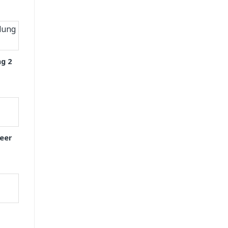
g 2
eer