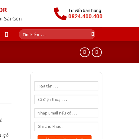
OR
Tư vấn bán hàng
0824.400.400
ại Sài Gòn
Tìm
kiếm:
t
a gỗ