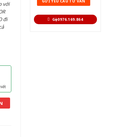
 với
OR
 đi
Gọi 0976.169.864
cả
hiết
N