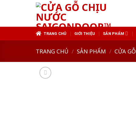
Skip
to
content
TRANG CHỦ
GIỚI THIỆU
SẢN PHẨM
TRANG CHỦ
/
SẢN PHẨM
/
CỬA GỖ