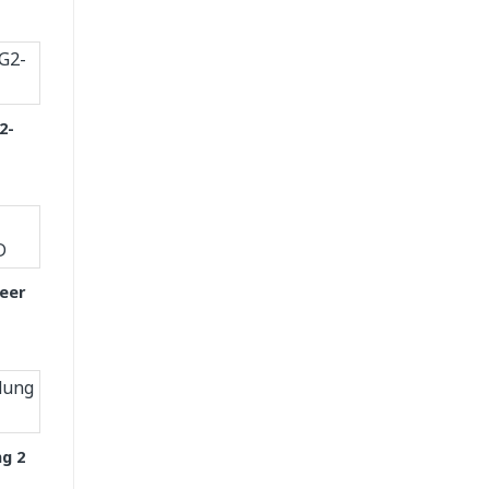
2-
eer
g 2