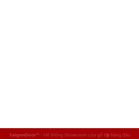
SaigonDoor™
- Hệ thống Showroom cửa gỗ đẹp hàng đầu