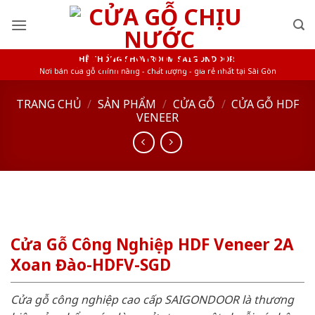
Skip
to
content
HỆ THỐNG SHOWROOM SAIGONDOOR
Nơi bán cửa gỗ chính hãng - chất lượng - giá rẻ nhất tại Sài Gòn
TRANG CHỦ
/
SẢN PHẨM
/
CỬA GỖ
/
CỬA GỖ HDF
VENEER
Cửa Gỗ Công Nghiệp HDF Veneer 2A
Xoan Đào-HDFV-SGD
Cửa gỗ công nghiệp cao cấp SAIGONDOOR là thương