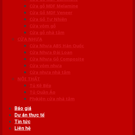
Cửa gỗ MDF Melamine
Cửa Gỗ MDF Veneer
Cửa Gỗ Tự Nhiên
Cửa vòm gỗ
Cửa gỗ nhà tắm
CỬA NHỰA
Cửa Nhựa ABS Hàn Quốc
Cửa Nhựa Đài Loan
Cửa Nhựa Gỗ Composite
Cửa vòm nhựa
Cửa nhựa nhà tắm
NỘI THẤT
Tủ Kệ Bếp
Tủ Quần Áo
Phụ kiện cửa nhà tắm
Báo giá
Dự án thực tế
Tin tức
Liên hệ