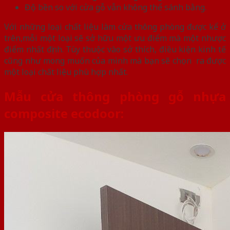
Độ bền so với cửa gỗ vẫn không thể sánh bằng.
Với những loại chất liệu làm cửa thông phòng được kể ở
trên,mỗi một loại sẽ sở hữu một ưu điểm mà một nhược
điểm nhất định. Tùy thuộc vào sở thích, điều kiện kinh tế
cũng như mong muốn của mình mà bạn sẽ chọn ra được
một loại chất liệu phù hợp nhất.
Mẫu cửa thông phòng gỗ nhựa
composite ecodoor: