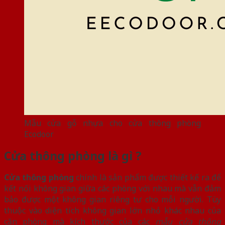
Mẫu cửa gỗ nhựa cho cửa thông phòng
Ecodoor
Cửa thông phòng là gì ?
Cửa thông phòng
chính là sản phẩm được thiết kế ra để
kết nối không gian giữa các phòng với nhau mà vẫn đảm
bảo được một không gian riêng tư cho mỗi người. Tùy
thuộc vào diện tích không gian lớn nhỏ khác nhau của
căn phòng mà kích thước của các
mẫu cửa thông