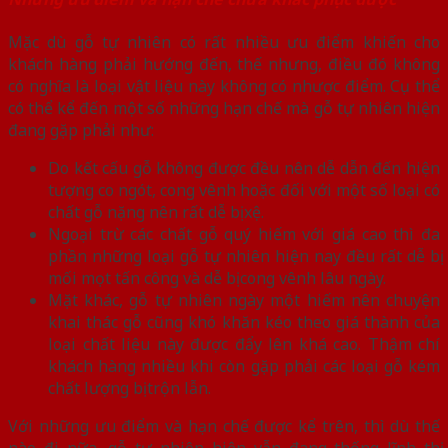
Mặc dù gỗ tự nhiên có rất nhiều ưu điểm khiến cho
khách hàng phải hướng đến, thế nhưng, điều đó không
có nghĩa là loại vật liệu này không có nhược điểm. Cụ thể
có thể kể đến một số những hạn chế mà gỗ tự nhiên hiện
đang gặp phải như:
Do kết cấu gỗ không được đều nên dễ dẫn đến hiện
tượng co ngót, cong vênh hoặc đối với một số loại có
chất gỗ nặng nên rất dễ bị xệ.
Ngoại trừ các chất gỗ quý hiếm với giá cao thì đa
phần những loại gỗ tự nhiên hiện nay đều rất dễ bị
mối mọt tấn công và dễ bị cong vênh lâu ngày.
Mặt khác, gỗ tự nhiên ngày một hiếm nên chuyện
khai thác gỗ cũng khó khăn kéo theo giá thành của
loại chất liệu này được đẩy lên khá cao. Thậm chí
khách hàng nhiều khi còn gặp phải các loại gỗ kém
chất lượng bị trộn lẫn.
Với những ưu điểm và hạn chế được kể trên, thì dù thế
nào đi nữa, gỗ tự nhiên hiện vẫn đang thống lĩnh thị