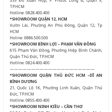
535 Đỗ Xuân Hợp, P. Phước Long B, Quận 9,
TP.HCM
Hotline: 0828.400.400
*SHOWROOM QUẬN 12, HCM
Vườn Lài, Phường An Phú Đông, Quận 12, Tp
HCM
Holine: 0886.500.500
*SHOWROOM BÌNH LỢI – PHẠM VĂN ĐỒNG
615 Phạm Văn Đồng, Phường Hiệp Bình Chánh,
Quận Thủ Đức, TP.HCM
Hotline: 0824.400.400
————————————————————
*SHOWROOM QUẬN THỦ ĐỨC HCM –DĨ AN
BÌNH DƯƠNG
21, Quốc Lộ 1K, Phường Linh Xuân, Quận Thủ
Đức, TP.HCM
Hotline: 0855.400.400
*SHOWROOM NINH KIỀU – CẦN THƠ