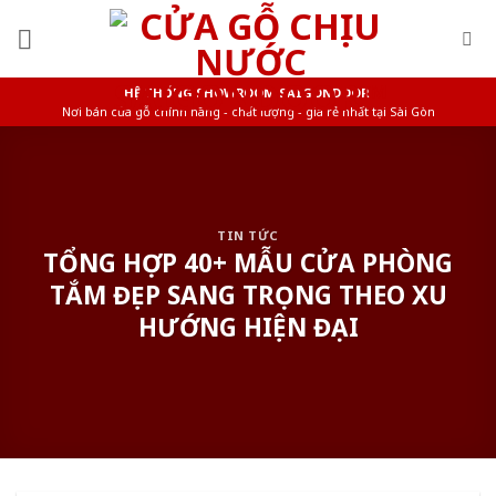
Skip
to
content
HỆ THỐNG SHOWROOM SAIGONDOOR
Nơi bán cửa gỗ chính hãng - chất lượng - giá rẻ nhất tại Sài Gòn
TIN TỨC
TỔNG HỢP 40+ MẪU CỬA PHÒNG
TẮM ĐẸP SANG TRỌNG THEO XU
HƯỚNG HIỆN ĐẠI