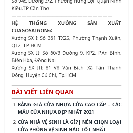
Số 94c, Đường 3/2, Phường Hưng Lợi, Quận Ninh
Kiều,TP Cần Thơ
————————————————————
HỆ THỐNG XƯỞNG SẢN XUẤT
CUAGOSAIGON®
Xưởng SX I: Số 361 TX25, Phường Thạnh Xuân,
Q12, TP. HCM.
Xưởng SX II: Số 60/3 Đường 9, KP2, P.An Bình,
Biên Hòa, Đồng Nai
Xưởng SX III: 81 Võ Văn Bích, Xã Tân Thạnh
Đông, Huyện Củ Chi, Tp.HCM
BÀI VIẾT LIÊN QUAN
BẢNG GIÁ CỬA NHỰA CỬA CAO CẤP – CÁC
MẪU CỬA NHỰA ĐẸP NHẤT 2021
CỬA NHÀ VỆ SINH LÀ GÌ?| NÊN CHỌN LOẠI
CỬA PHÒNG VỆ SINH NÀO TỐT NHẤT