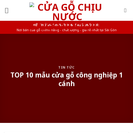
Skip
to
content
HỆ THỐNG SHOWROOM SAIGONDOOR
Nơi bán cửa gỗ chính hãng - chất lượng - giá rẻ nhất tại Sài Gòn
TIN TỨC
TOP 10 mẫu cửa gỗ công nghiệp 1
cánh