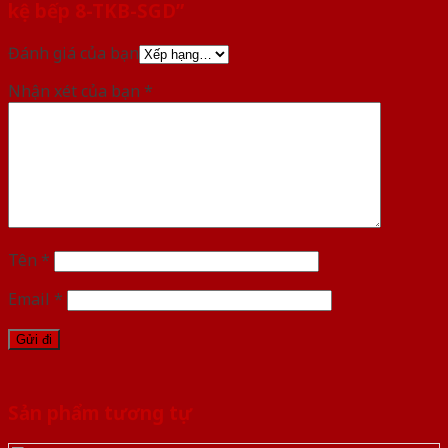
kệ bếp 8-TKB-SGD”
Đánh giá của bạn
Nhận xét của bạn
*
Tên
*
Email
*
Sản phẩm tương tự