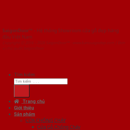
SaigonDoor™
- Hệ thống Showroom cửa gỗ đẹp hàng
đầu Việt Nam
Copyright ⓒ 2016 – 2026 SaigonDoor™ - www.bancuagodep.com | Đơn
vị chủ quản SaigonDoor
Tìm kiếm:
Trang chủ
Giới thiệu
Sản phẩm
CỬA CHỐNG CHÁY
Cửa Gỗ Chống Cháy