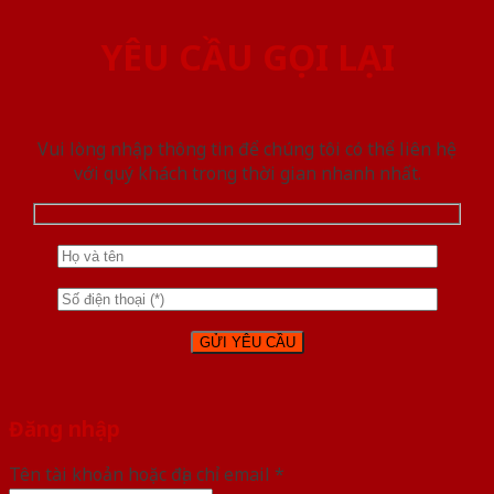
YÊU CẦU GỌI LẠI
Vui lòng nhập thông tin để chúng tôi có thể liên hệ
với quý khách trong thời gian nhanh nhất.
Đăng nhập
Tên tài khoản hoặc địa chỉ email
*