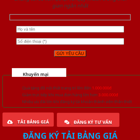
gian ngắn nhất
Khuyến mại
Quà tặng đồ nội thất trang trí lên đến
1.000.000đ
Giảm trực tiếp khi mua đơn hàng lớn hơn
3.000.000đ
Nhiều ưu đãi lớn khi đăng ký tài khoản thành viên thân thiết
TẢI BẢNG GIÁ
ĐĂNG KÝ TƯ VẤN
ĐĂNG KÝ TẢI BẢNG GIÁ