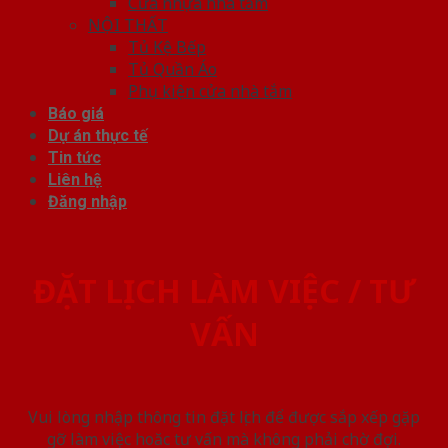
Cửa nhựa nhà tắm
NỘI THẤT
Tủ Kệ Bếp
Tủ Quần Áo
Phụ kiện cửa nhà tắm
Báo giá
Dự án thực tế
Tin tức
Liên hệ
Đăng nhập
ĐẶT LỊCH LÀM VIỆC / TƯ
VẤN
Vui lòng nhập thông tin đặt lịch để được sắp xếp gặp
gỡ làm việc hoăc tư vấn mà không phải chờ đợi.