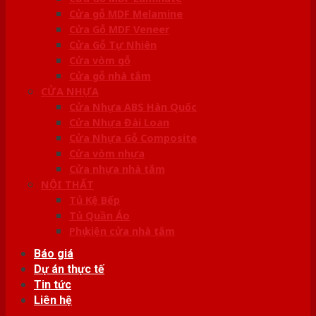
Cửa gỗ MDF Melamine
Cửa Gỗ MDF Veneer
Cửa Gỗ Tự Nhiên
Cửa vòm gỗ
Cửa gỗ nhà tắm
CỬA NHỰA
Cửa Nhựa ABS Hàn Quốc
Cửa Nhựa Đài Loan
Cửa Nhựa Gỗ Composite
Cửa vòm nhựa
Cửa nhựa nhà tắm
NỘI THẤT
Tủ Kệ Bếp
Tủ Quần Áo
Phụ kiện cửa nhà tắm
Báo giá
Dự án thực tế
Tin tức
Liên hệ