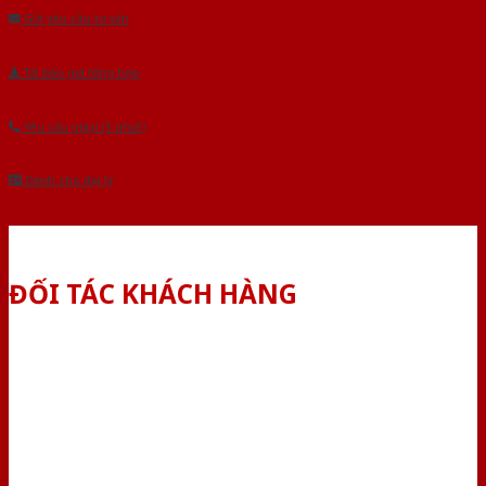
Gửi yêu cầu tư vấn
Tải báo giá tổng hợp
Yêu cầu gọi lại (3 phút)
Dành cho đại lý
ĐỐI TÁC KHÁCH HÀNG