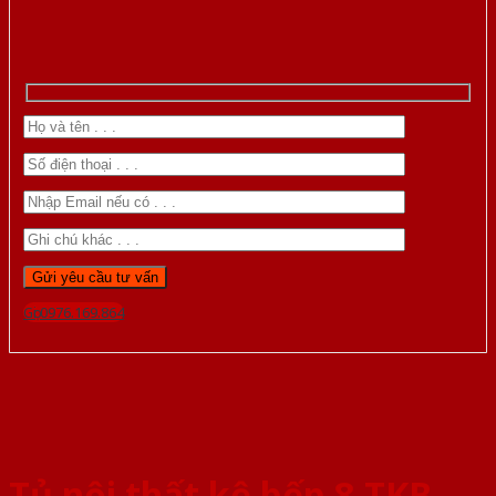
Gọi 0976.169.864
Tủ nội thất kệ bếp 8-TKB-