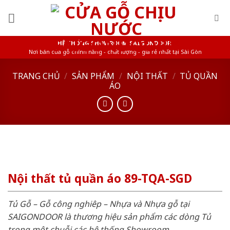
Skip
to
content
HỆ THỐNG SHOWROOM SAIGONDOOR
Nơi bán cửa gỗ chính hãng - chất lượng - giá rẻ nhất tại Sài Gòn
TRANG CHỦ
/
SẢN PHẨM
/
NỘI THẤT
/
TỦ QUẦN
ÁO
Nội thất tủ quần áo 89-TQA-SGD
Tủ Gỗ – Gỗ công nghiêp – Nhựa và Nhựa gỗ tại
SAIGONDOOR là thương hiệu sản phẩm các dòng Tủ
trong một chuỗi các hệ thống Showroom