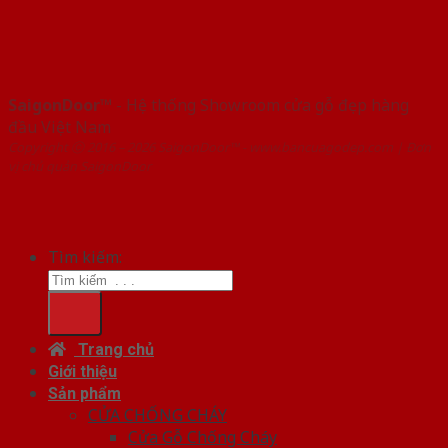
SaigonDoor™
- Hệ thống Showroom cửa gỗ đẹp hàng
đầu Việt Nam
Copyright ⓒ 2016 – 2026 SaigonDoor™ - www.bancuagodep.com | Đơn
vị chủ quản SaigonDoor
Tìm kiếm:
Trang chủ
Giới thiệu
Sản phẩm
CỬA CHỐNG CHÁY
Cửa Gỗ Chống Cháy