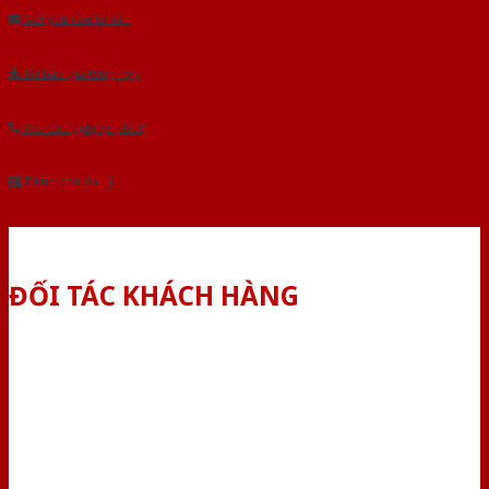
Gửi yêu cầu tư vấn
Tải báo giá tổng hợp
Yêu cầu gọi lại (3 phút)
Dành cho đại lý
ĐỐI TÁC KHÁCH HÀNG