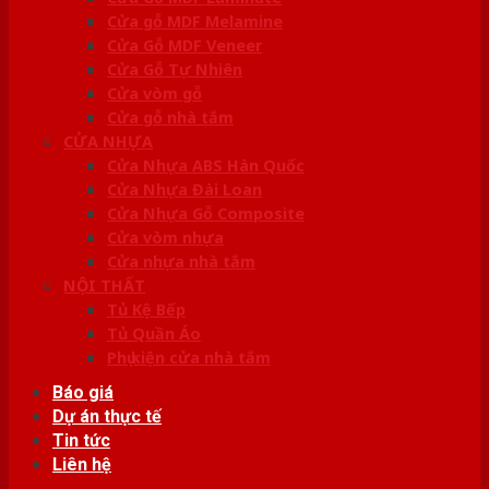
Cửa gỗ MDF Melamine
Cửa Gỗ MDF Veneer
Cửa Gỗ Tự Nhiên
Cửa vòm gỗ
Cửa gỗ nhà tắm
CỬA NHỰA
Cửa Nhựa ABS Hàn Quốc
Cửa Nhựa Đài Loan
Cửa Nhựa Gỗ Composite
Cửa vòm nhựa
Cửa nhựa nhà tắm
NỘI THẤT
Tủ Kệ Bếp
Tủ Quần Áo
Phụ kiện cửa nhà tắm
Báo giá
Dự án thực tế
Tin tức
Liên hệ