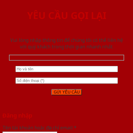
YÊU CẦU GỌI LẠI
Vui lòng nhập thông tin để chúng tôi có thể liên hệ
với quý khách trong thời gian nhanh nhất.
Đăng nhập
Tên tài khoản hoặc địa chỉ email
*