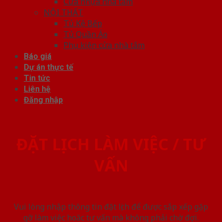
Cửa nhựa nhà tắm
NỘI THẤT
Tủ Kệ Bếp
Tủ Quần Áo
Phụ kiện cửa nhà tắm
Báo giá
Dự án thực tế
Tin tức
Liên hệ
Đăng nhập
ĐẶT LỊCH LÀM VIỆC / TƯ
VẤN
Vui lòng nhập thông tin đặt lịch để được sắp xếp gặp
gỡ làm việc hoăc tư vấn mà không phải chờ đợi.