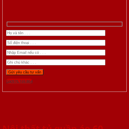
Gọi 0976.169.864
Nội thất tủ quần áo 60-