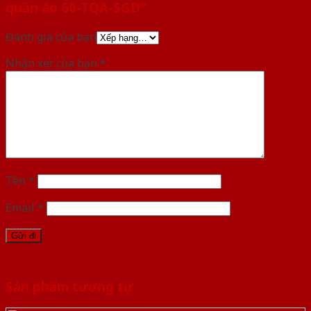
quần áo 60-TQA-SGD”
Đánh giá của bạn
Nhận xét của bạn
*
Tên
*
Email
*
Sản phẩm tương tự