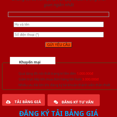
gian ngắn nhất
Khuyến mại
Quà tặng đồ nội thất trang trí lên đến
1.000.000đ
Giảm trực tiếp khi mua đơn hàng lớn hơn
3.000.000đ
Nhiều ưu đãi lớn khi đăng ký tài khoản thành viên thân thiết
TẢI BẢNG GIÁ
ĐĂNG KÝ TƯ VẤN
ĐĂNG KÝ TẢI BẢNG GIÁ