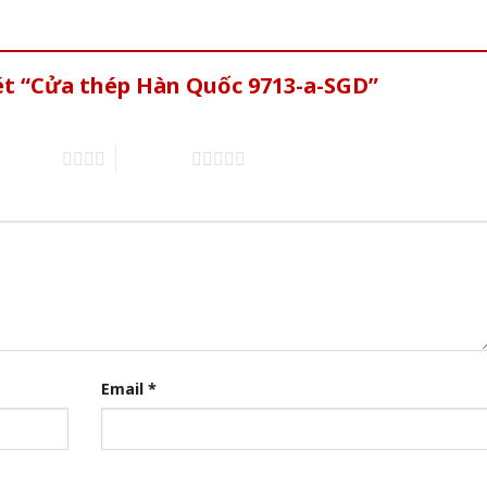
ét “Cửa thép Hàn Quốc 9713-a-SGD”
of 5 stars
5 of 5 stars
Email
*