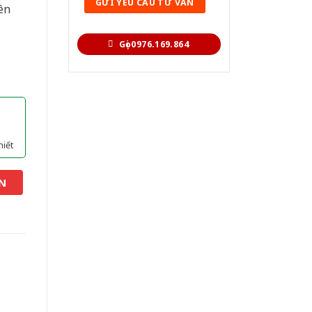
ên
Gọi 0976.169.864
hiết
N