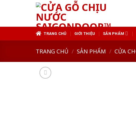
Skip
to
content
TRANG CHỦ
GIỚI THIỆU
SẢN PHẨM
TRANG CHỦ
/
SẢN PHẨM
/
CỬA CH