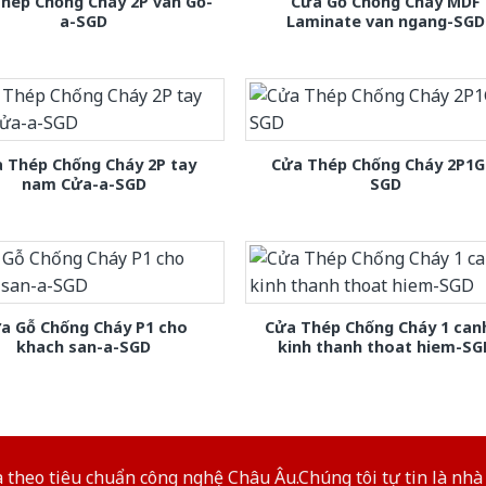
hép Chống Cháy 2P van Gỗ-
Cửa Gỗ Chống Cháy MDF
a-SGD
Laminate van ngang-SGD
 Thép Chống Cháy 2P tay
Cửa Thép Chống Cháy 2P1G
nam Cửa-a-SGD
SGD
a Gỗ Chống Cháy P1 cho
Cửa Thép Chống Cháy 1 can
khach san-a-SGD
kinh thanh thoat hiem-SG
theo tiêu chuẩn công nghệ Châu Âu.Chúng tôi tự tin là nhà 