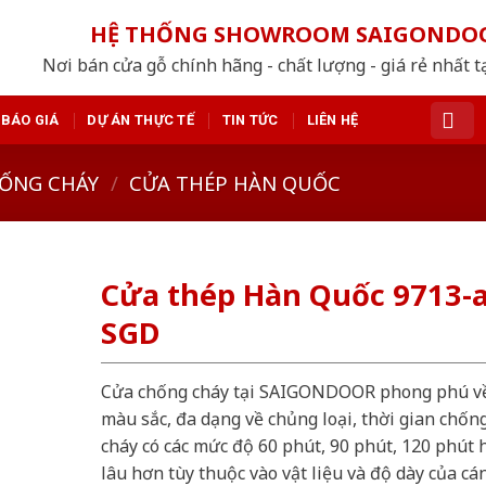
HỆ THỐNG SHOWROOM SAIGONDO
Nơi bán cửa gỗ chính hãng - chất lượng - giá rẻ nhất t
BÁO GIÁ
DỰ ÁN THỰC TẾ
TIN TỨC
LIÊN HỆ
ỐNG CHÁY
/
CỬA THÉP HÀN QUỐC
Cửa thép Hàn Quốc 9713-a
SGD
Cửa chống cháy tại SAIGONDOOR phong phú v
màu sắc, đa dạng về chủng loại, thời gian chốn
cháy có các mức độ 60 phút, 90 phút, 120 phút 
lâu hơn tùy thuộc vào vật liệu và độ dày của cá