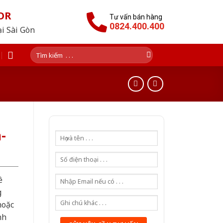
OR
Tư vấn bán hàng
0824.400.400
ại Sài Gòn
Tìm
kiếm:
-
ề
g
hoặc
nh