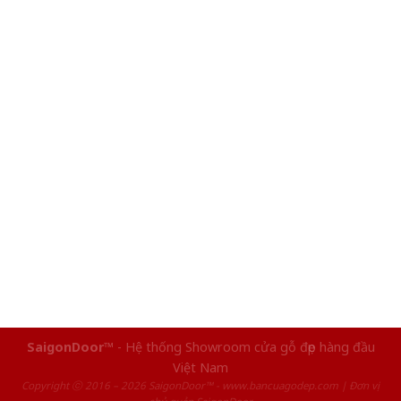
SaigonDoor™
- Hệ thống Showroom cửa gỗ đẹp hàng đầu
Việt Nam
Copyright ⓒ 2016 – 2026 SaigonDoor™ - www.bancuagodep.com | Đơn vị