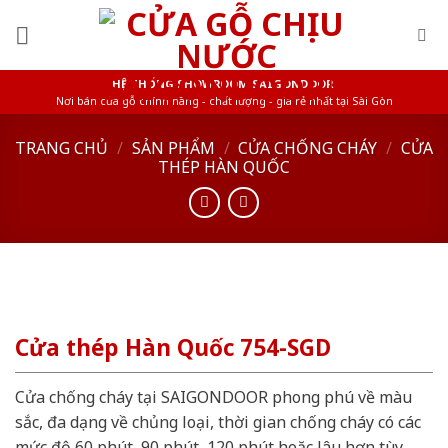
Skip
to
content
HỆ THỐNG SHOWROOM SAIGONDOOR
Nơi bán cửa gỗ chính hãng - chất lượng - giá rẻ nhất tại Sài Gòn
TRANG CHỦ
/
SẢN PHẨM
/
CỬA CHỐNG CHÁY
/
CỬA
THÉP HÀN QUỐC
Cửa thép Hàn Quốc 754-SGD
Cửa chống cháy tại SAIGONDOOR phong phú về màu
sắc, đa dạng về chủng loại, thời gian chống cháy có các
mức độ 60 phút, 90 phút, 120 phút hoặc lâu hơn tùy