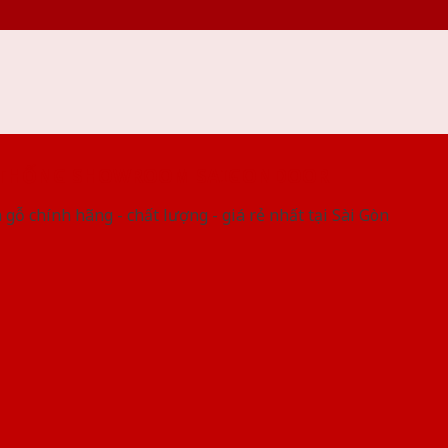
 THỐNG SHOWROOM SAIGONDOOR
gỗ chính hãng - chất lượng - giá rẻ nhất tại Sài Gòn