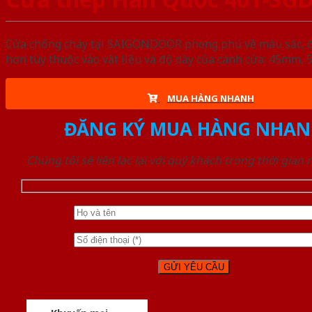
Cửa chống cháy tại SAIGONDOOR phong phú về màu sắc, đa d
hơn tùy thuộc vào vật liệu và độ dày của cánh cửa: 45mm
MUA HÀNG NHANH
ĐĂNG KÝ MUA HÀNG NHAN
Chúng tôi sẽ liên lạc lại với quý khách trong thời gian