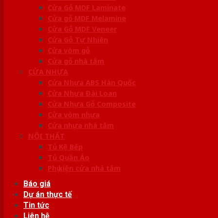
Cửa Gỗ MDF Laminate
Cửa gỗ MDF Melamine
Cửa Gỗ MDF Veneer
Cửa Gỗ Tự Nhiên
Cửa vòm gỗ
Cửa gỗ nhà tắm
CỬA NHỰA
Cửa Nhựa ABS Hàn Quốc
Cửa Nhựa Đài Loan
Cửa Nhựa Gỗ Composite
Cửa vòm nhựa
Cửa nhựa nhà tắm
NỘI THẤT
Tủ Kệ Bếp
Tủ Quần Áo
Phụ kiện cửa nhà tắm
Báo giá
Dự án thực tế
Tin tức
Liên hệ