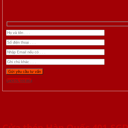
Gọi 0976.169.864
Cửa thép Hàn Quốc 401-SG