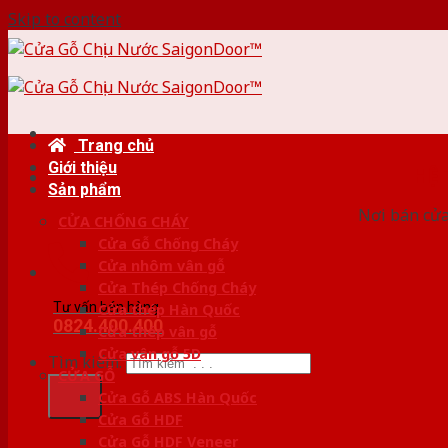
Skip to content
Trang chủ
Giới thiệu
HỆ
Sản phẩm
Nơi bán cửa 
CỬA CHỐNG CHÁY
Cửa Gỗ Chống Cháy
Cửa nhôm vân gỗ
Cửa Thép Chống Cháy
Tư vấn bán hàng
Cửa thép Hàn Quốc
0824.400.400
Cửa thép vân gỗ
Cửa vân gỗ 5D
Tìm kiếm:
CỬA GỖ
Cửa Gỗ ABS Hàn Quốc
Cửa Gỗ HDF
Cửa Gỗ HDF Veneer