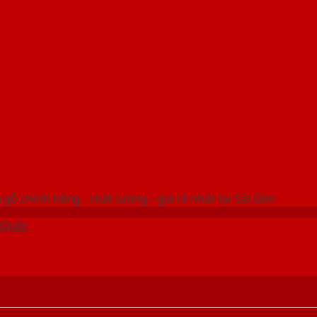
 THỐNG SHOWROOM SAIGONDOOR
gỗ chính hãng - chất lượng - giá rẻ nhất tại Sài Gòn
 Quốc