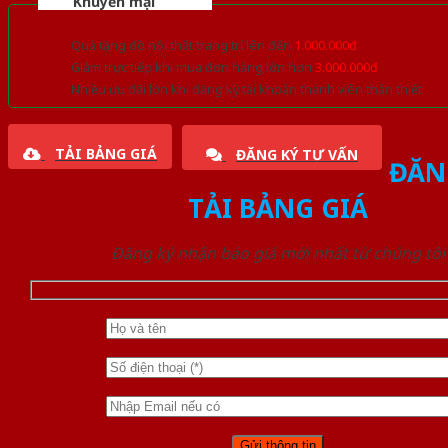
Khuyến mại
Quà tặng đồ nội thất trang trí lên đến
1.000.000đ
Giảm trực tiếp khi mua đơn hàng lớn hơn
3.000.000đ
Nhiều ưu đãi lớn khi đăng ký tài khoản thành viên thân thiết
TẢI BẢNG GIÁ
ĐĂNG KÝ TƯ VẤN
ĐĂN
TẢI BẢNG GIÁ
Đăng ký nhận báo giá mới nhất từ chúng tôi