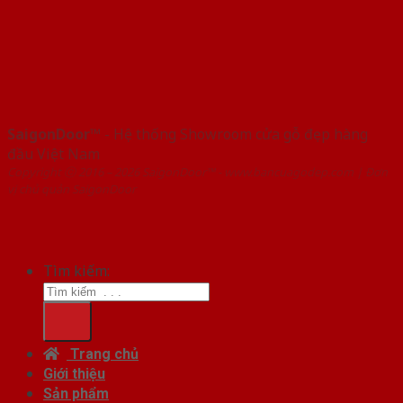
SaigonDoor™
- Hệ thống Showroom cửa gỗ đẹp hàng
đầu Việt Nam
Copyright ⓒ 2016 – 2026 SaigonDoor™ - www.bancuagodep.com | Đơn
vị chủ quản SaigonDoor
Tìm kiếm:
Trang chủ
Giới thiệu
Sản phẩm