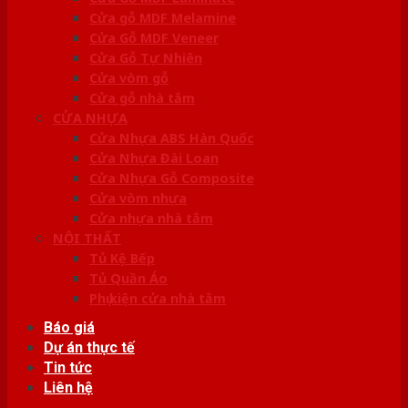
Cửa gỗ MDF Melamine
Cửa Gỗ MDF Veneer
Cửa Gỗ Tự Nhiên
Cửa vòm gỗ
Cửa gỗ nhà tắm
CỬA NHỰA
Cửa Nhựa ABS Hàn Quốc
Cửa Nhựa Đài Loan
Cửa Nhựa Gỗ Composite
Cửa vòm nhựa
Cửa nhựa nhà tắm
NỘI THẤT
Tủ Kệ Bếp
Tủ Quần Áo
Phụ kiện cửa nhà tắm
Báo giá
Dự án thực tế
Tin tức
Liên hệ