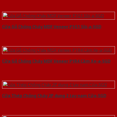
Cửa Gỗ Chống Cháy MDF Veneer P1G1 Sồi-a-SGD
Cửa Gỗ Chống Cháy MDF Veneer P1R4 Căm Xe-a-SGD
Cửa Thép Chống Cháy 2P dung 2 tay nam Cửa-SGD