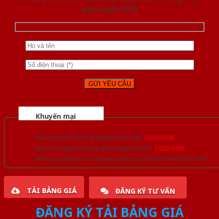
gian ngắn nhất
Khuyến mại
Quà tặng đồ nội thất trang trí lên đến
1.000.000đ
Giảm trực tiếp khi mua đơn hàng lớn hơn
3.000.000đ
Nhiều ưu đãi lớn khi đăng ký tài khoản thành viên thân thiết
TẢI BẢNG GIÁ
ĐĂNG KÝ TƯ VẤN
ĐĂNG KÝ TẢI BẢNG GIÁ