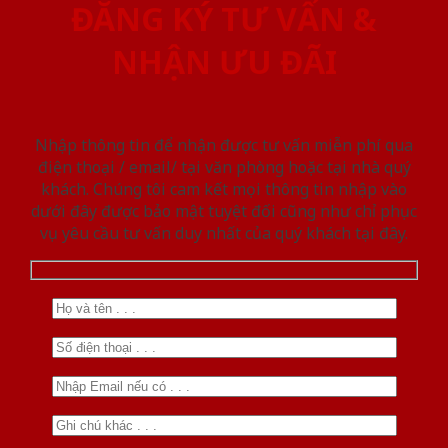
ĐĂNG KÝ TƯ VẤN &
NHẬN ƯU ĐÃI
Nhập thông tin để nhận được tư vấn miễn phí qua
điện thoại / email/ tại văn phòng hoặc tại nhà quý
khách. Chúng tôi cam kết mọi thông tin nhập vào
dưới đây được bảo mật tuyệt đối cũng như chỉ phục
vụ yêu cầu tư vấn duy nhất của quý khách tại đây.