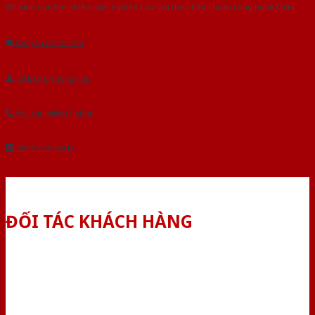
Với kinh nghiệm nhiêu năm nghiên cứu cửa theo tiêu chuẩn công nghệ Châu
Âu.Chúng tôi tự tin là nhà sản xuất & cung cấp hàng đầu tại Việt Nam!
Gửi yêu cầu tư vấn
Tải báo giá tổng hợp
Yêu cầu gọi lại (3 phút)
Dành cho đại lý
ĐỐI TÁC KHÁCH HÀNG