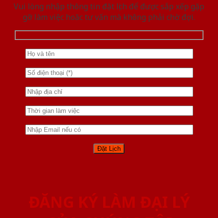
Vui lòng nhập thông tin đặt lịch để được sắp xếp gặp
gỡ làm việc hoăc tư vấn mà không phải chờ đợi.
ĐĂNG KÝ LÀM ĐẠI LÝ