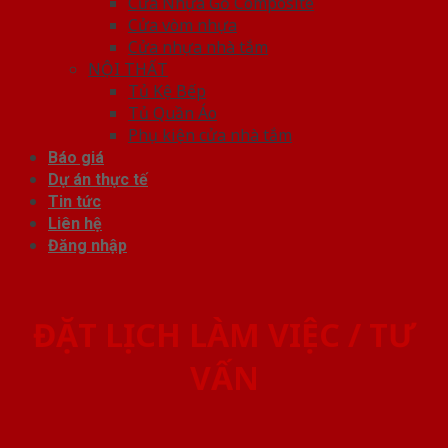
Cửa Nhựa Gỗ Composite
Cửa vòm nhựa
Cửa nhựa nhà tắm
NỘI THẤT
Tủ Kệ Bếp
Tủ Quần Áo
Phụ kiện cửa nhà tắm
Báo giá
Dự án thực tế
Tin tức
Liên hệ
Đăng nhập
ĐẶT LỊCH LÀM VIỆC / TƯ
VẤN