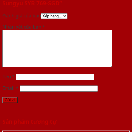
Sungyu SYB 769-SGD”
Đánh giá của bạn
Nhận xét của bạn
*
Tên
*
Email
*
Sản phẩm tương tự