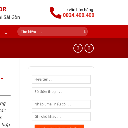
OR
Tư vấn bán hàng
0824.400.400
ại Sài Gòn
Tìm
kiếm:
-
ơng
các
n
ỗ hợp