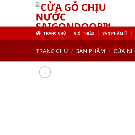
Skip
to
content
TRANG CHỦ
GIỚI THIỆU
SẢN PHẨM
TRANG CHỦ
/
SẢN PHẨM
/
CỬA N