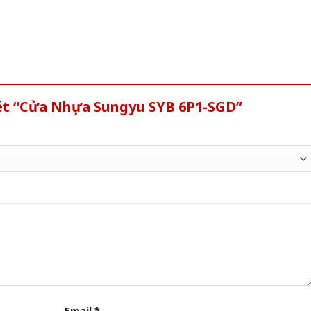
xét “Cửa Nhựa Sungyu SYB 6P1-SGD”
Email
*