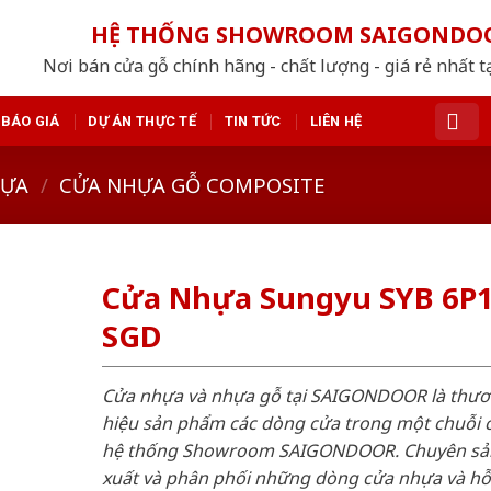
HỆ THỐNG SHOWROOM SAIGONDO
Nơi bán cửa gỗ chính hãng - chất lượng - giá rẻ nhất t
BÁO GIÁ
DỰ ÁN THỰC TẾ
TIN TỨC
LIÊN HỆ
HỰA
/
CỬA NHỰA GỖ COMPOSITE
Cửa Nhựa Sungyu SYB 6P1
SGD
Cửa nhựa và nhựa gỗ tại SAIGONDOOR là thư
hiệu sản phẩm các dòng cửa trong một chuỗi 
hệ thống Showroom SAIGONDOOR. Chuyên sả
xuất và phân phối những dòng cửa nhựa và h