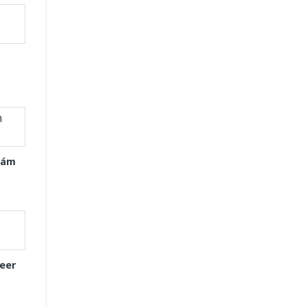
Xám
eer