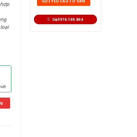
 hợp
àng
Gọi 0976.169.864
loại
hiết
N