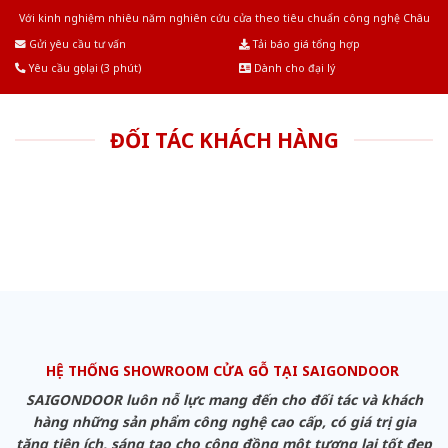
Với kinh nghiệm nhiêu năm nghiên cứu cửa theo tiêu chuẩn công nghệ Châu
Âu.Chúng tôi tự tin là nhà sản xuất & cung cấp hàng đầu tại Việt Nam!
Gửi yêu cầu tư vấn
Tải báo giá tổng hợp
Yêu cầu gọi lại (3 phút)
Dành cho đại lý
ĐỐI TÁC KHÁCH HÀNG
HỆ THỐNG SHOWROOM CỬA GỖ TẠI SAIGONDOOR
SAIGONDOOR luôn nỗ lực mang đến cho đối tác và khách
hàng những sản phẩm công nghệ cao cấp, có giá trị gia
tăng tiện ích, sáng tạo cho cộng đồng một tương lai tốt đẹp