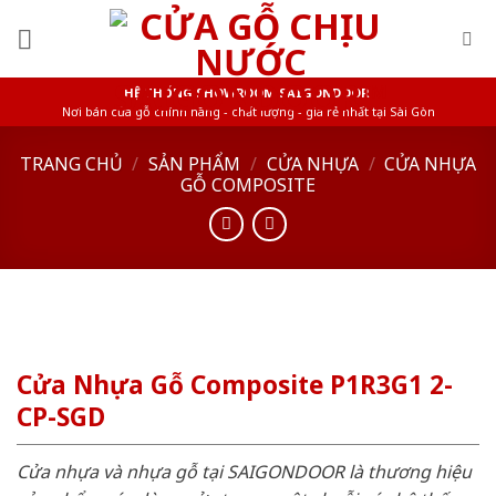
Skip
to
content
HỆ THỐNG SHOWROOM SAIGONDOOR
Nơi bán cửa gỗ chính hãng - chất lượng - giá rẻ nhất tại Sài Gòn
TRANG CHỦ
/
SẢN PHẨM
/
CỬA NHỰA
/
CỬA NHỰA
GỖ COMPOSITE
Cửa Nhựa Gỗ Composite P1R3G1 2-
CP-SGD
Cửa nhựa và nhựa gỗ tại SAIGONDOOR là thương hiệu