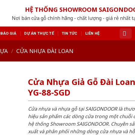
HỆ THỐNG SHOWROOM SAIGONDO
Nơi bán cửa gỗ chính hãng - chất lượng - giá rẻ nhất t
BÁO GIÁ
DỰ ÁN THỰC TẾ
TIN TỨC
LIÊN HỆ
HỰA
/
CỬA NHỰA ĐÀI LOAN
Cửa Nhựa Giả Gỗ Đài Loa
YG-88-SGD
Cửa nhựa và nhựa gỗ tại SAIGONDOOR là thư
hiệu sản phẩm các dòng cửa trong một chuỗi 
hệ thống Showroom SAIGONDOOR. Chuyên sả
xuất và phân phối những dòng cửa nhựa và h