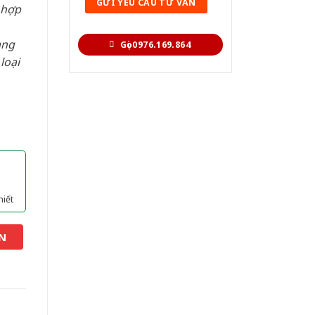
 hợp
àng
Gọi 0976.169.864
loại
hiết
N