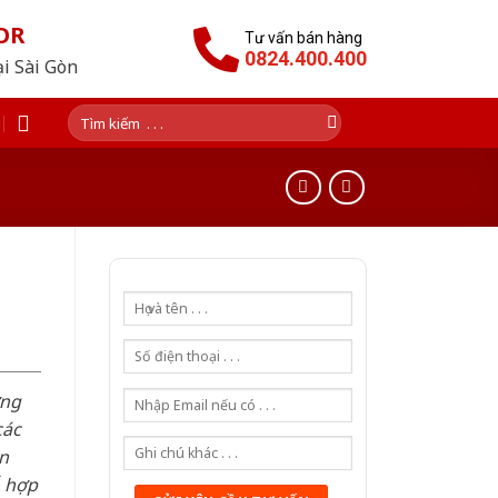
OR
Tư vấn bán hàng
0824.400.400
ại Sài Gòn
Tìm
kiếm:
n
ơng
các
n
ỗ hợp