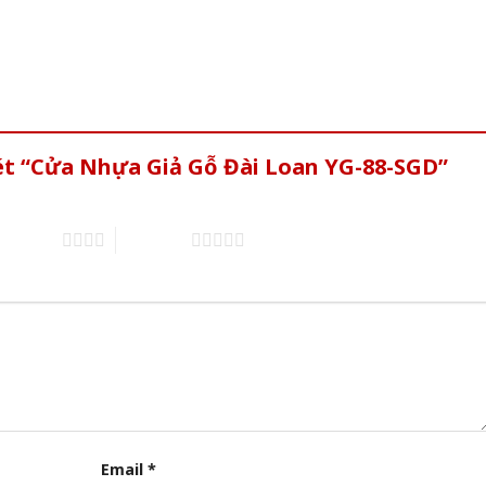
ét “Cửa Nhựa Giả Gỗ Đài Loan YG-88-SGD”
of 5 stars
5 of 5 stars
Email
*