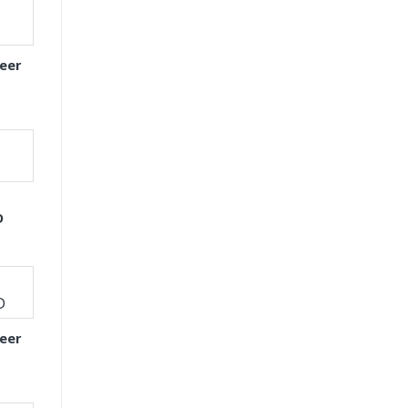
eer
D
eer