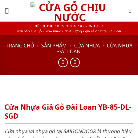
Skip
to
content
HỆ THỐNG SHOWROOM SAIGONDOOR
Nơi bán cửa gỗ chính hãng - chất lượng - giá rẻ nhất tại Sài Gòn
TRANG CHỦ
/
SẢN PHẨM
/
CỬA NHỰA
/
CỬA NHỰA
ĐÀI LOAN
Cửa Nhựa Giả Gỗ Đài Loan YB-85-DL-
SGD
Cửa nhựa và nhựa gỗ tại SAIGONDOOR là thương hiệu