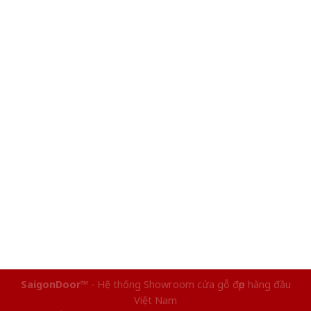
SaigonDoor™
- Hệ thống Showroom cửa gỗ đẹp hàng đầu
Việt Nam