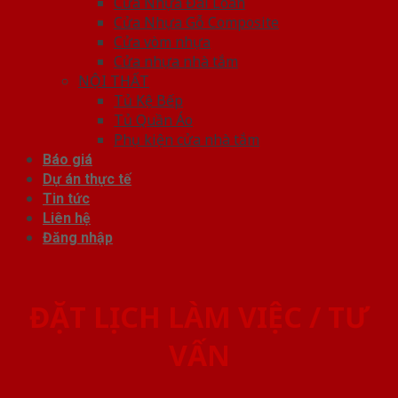
Cửa Nhựa Đài Loan
Cửa Nhựa Gỗ Composite
Cửa vòm nhựa
Cửa nhựa nhà tắm
NỘI THẤT
Tủ Kệ Bếp
Tủ Quần Áo
Phụ kiện cửa nhà tắm
Báo giá
Dự án thực tế
Tin tức
Liên hệ
Đăng nhập
ĐẶT LỊCH LÀM VIỆC / TƯ
VẤN