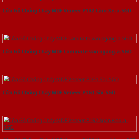
Cửa Gỗ Chống Cháy MDF Veneer P1R2 Căm Xe-a-SGD
Cửa Gỗ Chống Cháy MDF Laminate van ngang-a-SGD
Cửa Gỗ Chống Cháy MDF Veneer P1G1 Sồi-SGD