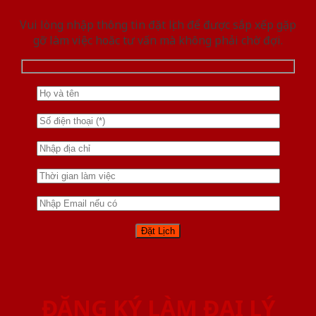
Vui lòng nhập thông tin đặt lịch để được sắp xếp gặp
gỡ làm việc hoăc tư vấn mà không phải chờ đợi.
ĐĂNG KÝ LÀM ĐẠI LÝ