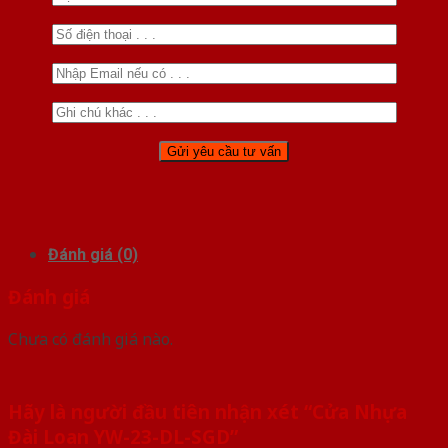
Đánh giá (0)
Đánh giá
Chưa có đánh giá nào.
Hãy là người đầu tiên nhận xét “Cửa Nhựa
Đài Loan YW-23-DL-SGD”