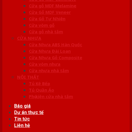
Cửa gỗ MDF Melamine
Cửa Gỗ MDF Veneer
Cửa Gỗ Tự Nhiên
Cửa vòm gỗ
Cửa gỗ nhà tắm
CỬA NHỰA
Cửa Nhựa ABS Hàn Quốc
Cửa Nhựa Đài Loan
Cửa Nhựa Gỗ Composite
Cửa vòm nhựa
Cửa nhựa nhà tắm
NỘI THẤT
Tủ Kệ Bếp
Tủ Quần Áo
Phụ kiện cửa nhà tắm
Báo giá
Dự án thực tế
Tin tức
Liên hệ