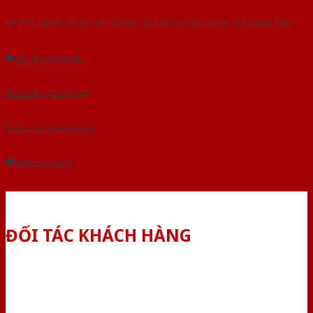
Với kinh nghiệm nhiêu năm nghiên cứu cửa theo tiêu chuẩn công nghệ Châu
Âu.Chúng tôi tự tin là nhà sản xuất & cung cấp hàng đầu tại Việt Nam!
Gửi yêu cầu tư vấn
Tải báo giá tổng hợp
Yêu cầu gọi lại (3 phút)
Dành cho đại lý
ĐỐI TÁC KHÁCH HÀNG