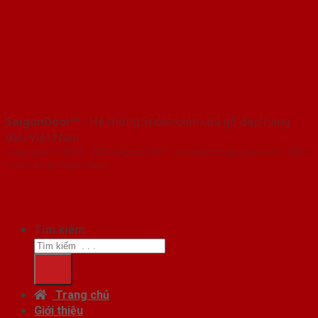
SaigonDoor™
- Hệ thống Showroom cửa gỗ đẹp hàng
đầu Việt Nam
Copyright ⓒ 2016 – 2026 SaigonDoor™ - www.bancuagodep.com | Đơn
vị chủ quản SaigonDoor
Tìm kiếm:
Trang chủ
Giới thiệu