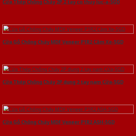
Cửa Thép Chống Cháy 2P 2 tay co thuy luc-a-SGD
Cửa Gỗ Chống Cháy MDF Veneer P1R2 Căm Xe-SGD
Cửa Thép Chống Cháy 2P dung 2 tay nam Cửa-SGD
Cửa Gỗ Chống Cháy MDF Veneer P1R2 ASH-SGD