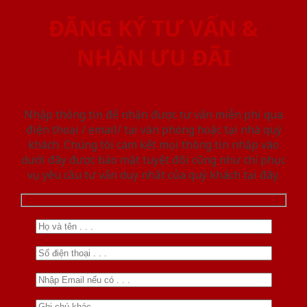
ĐĂNG KÝ TƯ VẤN &
NHẬN ƯU ĐÃI
Nhập thông tin để nhận được tư vấn miễn phí qua
điện thoại / email/ tại văn phòng hoặc tại nhà quý
khách. Chúng tôi cam kết mọi thông tin nhập vào
dưới đây được bảo mật tuyệt đối cũng như chỉ phục
vụ yêu cầu tư vấn duy nhất của quý khách tại đây.