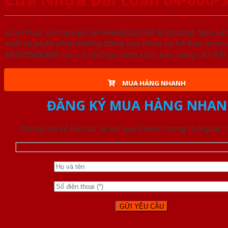
Cửa nhựa và nhựa gỗ tại SAIGONDOOR là thương hiệu s
xuất và phân phối những dòng cửa nhựa và hỗ hợp nhựa ch
SAIGONDOOR còn có những chính sách bán hàng ƯU ĐÃI CAO
MUA HÀNG NHANH
ĐĂNG KÝ MUA HÀNG NHAN
Chúng tôi sẽ liên lạc lại với quý khách trong thời gian