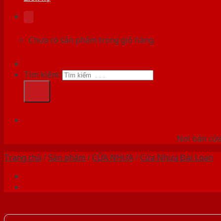
Chưa có sản phẩm trong giỏ hàng.
Tìm kiếm:
HỆ
Nơi bán cửa 
Trang chủ
/
Sản phẩm
/
CỬA NHỰA
/
Cửa Nhựa Đài Loan