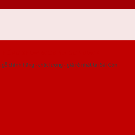
 THỐNG SHOWROOM SAIGONDOOR
gỗ chính hãng - chất lượng - giá rẻ nhất tại Sài Gòn