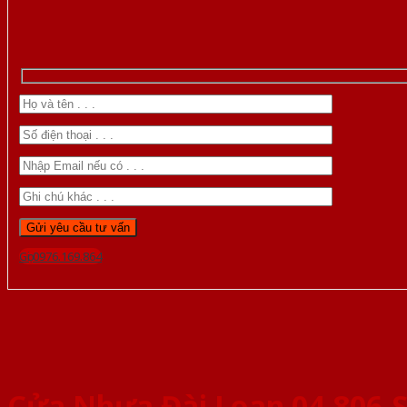
Gọi 0976.169.864
Cửa Nhựa Đài Loan 04-806-