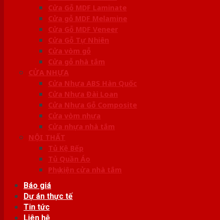
Cửa Gỗ MDF Laminate
Cửa gỗ MDF Melamine
Cửa Gỗ MDF Veneer
Cửa Gỗ Tự Nhiên
Cửa vòm gỗ
Cửa gỗ nhà tắm
CỬA NHỰA
Cửa Nhựa ABS Hàn Quốc
Cửa Nhựa Đài Loan
Cửa Nhựa Gỗ Composite
Cửa vòm nhựa
Cửa nhựa nhà tắm
NỘI THẤT
Tủ Kệ Bếp
Tủ Quần Áo
Phụ kiện cửa nhà tắm
Báo giá
Dự án thực tế
Tin tức
Liên hệ