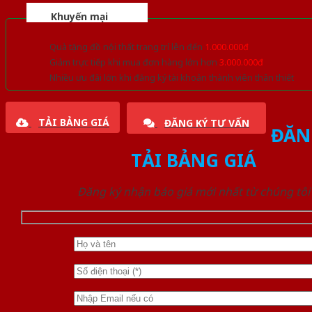
Khuyến mại
Quà tặng đồ nội thất trang trí lên đến
1.000.000đ
Giảm trực tiếp khi mua đơn hàng lớn hơn
3.000.000đ
Nhiều ưu đãi lớn khi đăng ký tài khoản thành viên thân thiết
TẢI BẢNG GIÁ
ĐĂNG KÝ TƯ VẤN
ĐĂN
TẢI BẢNG GIÁ
Đăng ký nhận báo giá mới nhất từ chúng tôi