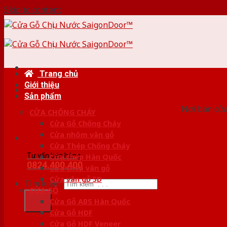
Skip to content
Trang chủ
Giới thiệu
HỆ
Sản phẩm
Nơi bán cửa 
CỬA CHỐNG CHÁY
Cửa Gỗ Chống Cháy
Cửa nhôm vân gỗ
Cửa Thép Chống Cháy
Tư vấn bán hàng
Cửa thép Hàn Quốc
0824.400.400
Cửa thép vân gỗ
Cửa vân gỗ 5D
Tìm kiếm:
CỬA GỖ
Cửa Gỗ ABS Hàn Quốc
Cửa Gỗ HDF
Cửa Gỗ HDF Veneer