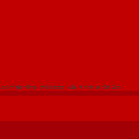
 THỐNG SHOWROOM SAIGONDOOR
gỗ chính hãng - chất lượng - giá rẻ nhất tại Sài Gòn