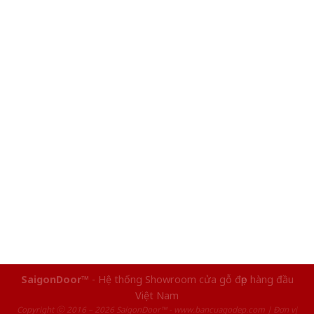
SaigonDoor™
- Hệ thống Showroom cửa gỗ đẹp hàng đầu
Việt Nam
Copyright ⓒ 2016 – 2026 SaigonDoor™ - www.bancuagodep.com | Đơn vị