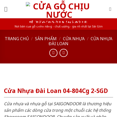
Skip
to
content
HỆ THỐNG SHOWROOM SAIGONDOOR
Nơi bán cửa gỗ chính hãng - chất lượng - giá rẻ nhất tại Sài Gòn
TRANG CHỦ
/
SẢN PHẨM
/
CỬA NHỰA
/
CỬA NHỰA
ĐÀI LOAN
Cửa Nhựa Đài Loan 04-804Cg 2-SGD
Cửa nhựa và nhựa gỗ tại SAIGONDOOR là thương hiệu
sản phẩm các dòng cửa trong một chuỗi các hệ thống
Showroom SAIGONDOOR. Chuyên sản xuất và phân