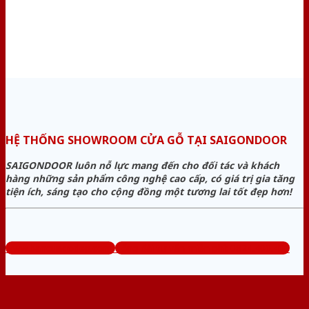
HỆ THỐNG SHOWROOM CỬA GỖ TẠI SAIGONDOOR
SAIGONDOOR luôn nỗ lực mang đến cho đối tác và khách
hàng những sản phẩm công nghệ cao cấp, có giá trị gia tăng
tiện ích, sáng tạo cho cộng đồng một tương lai tốt đẹp hơn!
www.bancuagodep.com
Tổng đài tư vấn miễn phí: 0824.400.400