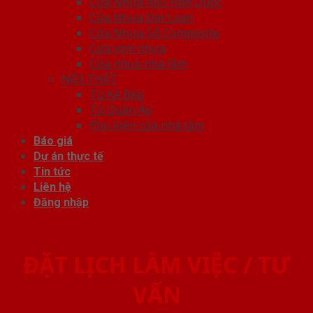
Cửa Nhựa ABS Hàn Quốc
Cửa Nhựa Đài Loan
Cửa Nhựa Gỗ Composite
Cửa vòm nhựa
Cửa nhựa nhà tắm
NỘI THẤT
Tủ Kệ Bếp
Tủ Quần Áo
Phụ kiện cửa nhà tắm
Báo giá
Dự án thực tế
Tin tức
Liên hệ
Đăng nhập
ĐẶT LỊCH LÀM VIỆC / TƯ
VẤN