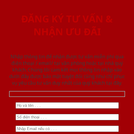
ĐĂNG KÝ TƯ VẤN &
NHẬN ƯU ĐÃI
Nhập thông tin để nhận được tư vấn miễn phí qua
điện thoại / email/ tại văn phòng hoặc tại nhà quý
khách. Chúng tôi cam kết mọi thông tin nhập vào
dưới đây được bảo mật tuyệt đối cũng như chỉ phục
vụ yêu cầu tư vấn duy nhất của quý khách tại đây.