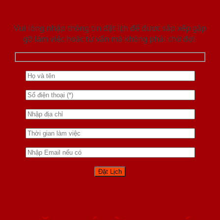
Vui lòng nhập thông tin đặt lịch để được sắp xếp gặp
gỡ làm việc hoăc tư vấn mà không phải chờ đợi.