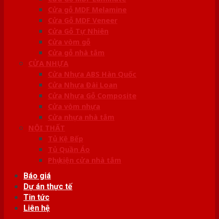
Cửa gỗ MDF Melamine
Cửa Gỗ MDF Veneer
Cửa Gỗ Tự Nhiên
Cửa vòm gỗ
Cửa gỗ nhà tắm
CỬA NHỰA
Cửa Nhựa ABS Hàn Quốc
Cửa Nhựa Đài Loan
Cửa Nhựa Gỗ Composite
Cửa vòm nhựa
Cửa nhựa nhà tắm
NỘI THẤT
Tủ Kệ Bếp
Tủ Quần Áo
Phụ kiện cửa nhà tắm
Báo giá
Dự án thực tế
Tin tức
Liên hệ