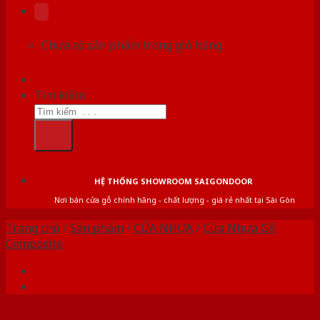
Chưa có sản phẩm trong giỏ hàng.
Tìm kiếm:
HỆ THỐNG SHOWROOM SAIGONDOOR
Nơi bán cửa gỗ chính hãng - chất lượng - giá rẻ nhất tại Sài Gòn
Trang chủ
/
Sản phẩm
/
CỬA NHỰA
/
Cửa Nhựa Gỗ
Composite