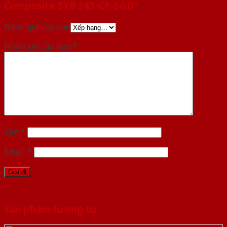
Composite SYB 243-CP-SGD”
Đánh giá của bạn
Nhận xét của bạn
*
Tên
*
Email
*
Sản phẩm tương tự