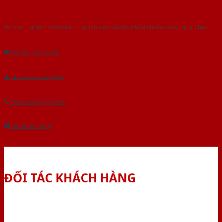
Với kinh nghiệm nhiêu năm nghiên cứu cửa theo tiêu chuẩn công nghệ Châu
Âu.Chúng tôi tự tin là nhà sản xuất & cung cấp hàng đầu tại Việt Nam!
Gửi yêu cầu tư vấn
Tải báo giá tổng hợp
Yêu cầu gọi lại (3 phút)
Dành cho đại lý
ĐỐI TÁC KHÁCH HÀNG