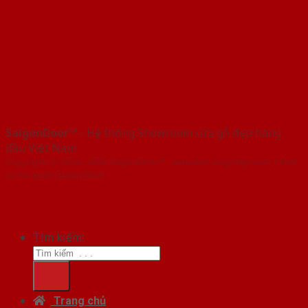
SaigonDoor™
- Hệ thống Showroom cửa gỗ đẹp hàng
đầu Việt Nam
Copyright ⓒ 2016 – 2026 SaigonDoor™ - www.bancuagodep.com | Đơn
vị chủ quản SaigonDoor
Tìm kiếm:
Trang chủ