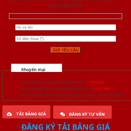
gian ngắn nhất
Khuyến mại
Quà tặng đồ nội thất trang trí lên đến
1.000.000đ
Giảm trực tiếp khi mua đơn hàng lớn hơn
3.000.000đ
Nhiều ưu đãi lớn khi đăng ký tài khoản thành viên thân thiết
TẢI BẢNG GIÁ
ĐĂNG KÝ TƯ VẤN
ĐĂNG KÝ TẢI BẢNG GIÁ