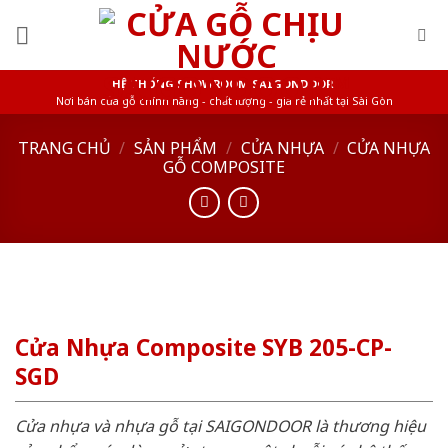
Skip
to
content
HỆ THỐNG SHOWROOM SAIGONDOOR
Nơi bán cửa gỗ chính hãng - chất lượng - giá rẻ nhất tại Sài Gòn
TRANG CHỦ
/
SẢN PHẨM
/
CỬA NHỰA
/
CỬA NHỰA
GỖ COMPOSITE
Cửa Nhựa Composite SYB 205-CP-
SGD
Cửa nhựa và nhựa gỗ tại SAIGONDOOR là thương hiệu