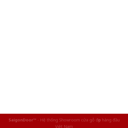
SaigonDoor™
- Hệ thống Showroom cửa gỗ đẹp hàng đầu
Việt Nam