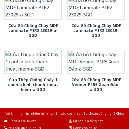
Cửa Gỗ Chống Cháy MDF
Cửa Gỗ Chống Cháy MDF
Laminate P1R2 23029-a-
Laminate P1R2 23029-
SGD
SGD
Cửa Thép Chống Cháy 1
Cửa Gỗ Chống Cháy MDF
canh o kinh thanh thoat
Veneer P1R5 Xoan Đào-
hiem-a-SGD
a-SGD
Với kinh nghiệm nhiêu năm nghiên cứu cửa theo tiêu chuẩn công nghệ Châu
Âu.Chúng tôi tự tin là nhà sản xuất & cung cấp hàng đầu tại Việt Nam!
Gửi yêu cầu tư vấn
Tải báo giá tổng hợp
Yêu cầu gọi lại (3 phút)
Dành cho đại lý