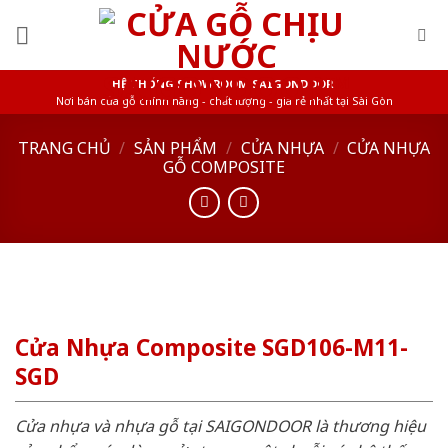
Skip
to
content
HỆ THỐNG SHOWROOM SAIGONDOOR
Nơi bán cửa gỗ chính hãng - chất lượng - giá rẻ nhất tại Sài Gòn
TRANG CHỦ
/
SẢN PHẨM
/
CỬA NHỰA
/
CỬA NHỰA
GỖ COMPOSITE
Cửa Nhựa Composite SGD106-M11-
SGD
Cửa nhựa và nhựa gỗ tại SAIGONDOOR là thương hiệu