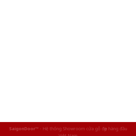
SaigonDoor™
- Hệ thống Showroom cửa gỗ đẹp hàng đầu
Việt Nam