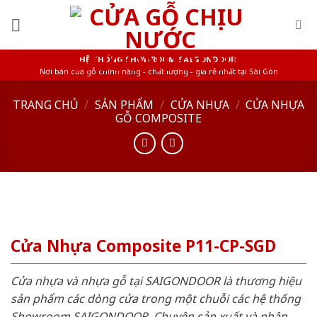
Skip
to
content
HỆ THỐNG SHOWROOM SAIGONDOOR
Nơi bán cửa gỗ chính hãng - chất lượng - giá rẻ nhất tại Sài Gòn
TRANG CHỦ
/
SẢN PHẨM
/
CỬA NHỰA
/
CỬA NHỰA
GỖ COMPOSITE
Cửa Nhựa Composite P11-CP-SGD
Cửa nhựa và nhựa gỗ tại SAIGONDOOR là thương hiệu
sản phẩm các dòng cửa trong một chuỗi các hệ thống
Showroom SAIGONDOOR. Chuyên sản xuất và phân