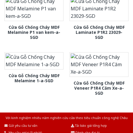
Cửa Gỗ Chống Cháy MDF
Cửa Gỗ Chống Cháy MDF
Melamine P1 van kem-a-
Laminate P1R2 23029-
SGD
SGD
Cửa Gỗ Chống Cháy MDF
Melamine 1-a-SGD
Cửa Gỗ Chống Cháy MDF
Veneer P1R4 Căm Xe-a-
SGD
Với kinh nghiệm nhiêu năm nghiên cứu cửa theo tiêu chuẩn công nghệ Châu
Âu.Chúng tôi tự tin là nhà sản xuất & cung cấp hàng đầu tại Việt Nam!
Gửi yêu cầu tư vấn
Tải báo giá tổng hợp
Yêu cầu gọi lại (3 phút)
Dành cho đại lý