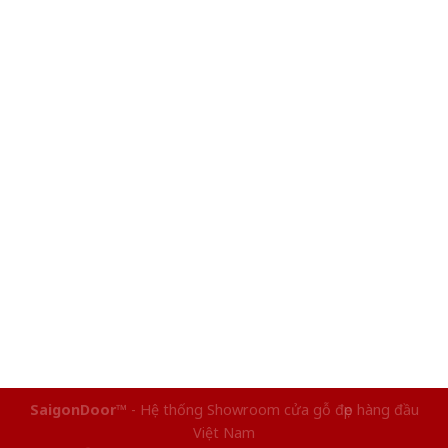
SaigonDoor™
- Hệ thống Showroom cửa gỗ đẹp hàng đầu
Việt Nam