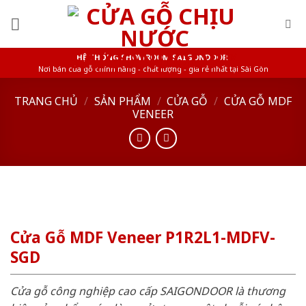
Skip
to
content
HỆ THỐNG SHOWROOM SAIGONDOOR
Nơi bán cửa gỗ chính hãng - chất lượng - giá rẻ nhất tại Sài Gòn
TRANG CHỦ
/
SẢN PHẨM
/
CỬA GỖ
/
CỬA GỖ MDF
VENEER
Cửa Gỗ MDF Veneer P1R2L1-MDFV-
SGD
Cửa gỗ công nghiệp cao cấp SAIGONDOOR là thương