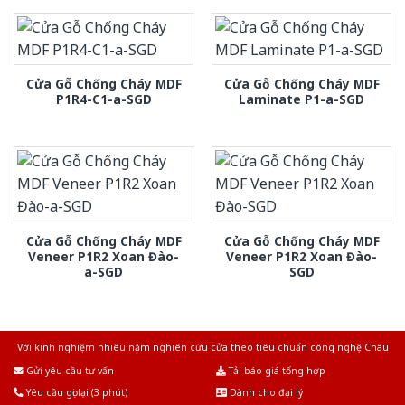
Cửa Gỗ Chống Cháy MDF
Cửa Gỗ Chống Cháy MDF
P1R4-C1-a-SGD
Laminate P1-a-SGD
Cửa Gỗ Chống Cháy MDF
Cửa Gỗ Chống Cháy MDF
Veneer P1R2 Xoan Đào-
Veneer P1R2 Xoan Đào-
a-SGD
SGD
Với kinh nghiệm nhiêu năm nghiên cứu cửa theo tiêu chuẩn công nghệ Châu
Âu.Chúng tôi tự tin là nhà sản xuất & cung cấp hàng đầu tại Việt Nam!
Gửi yêu cầu tư vấn
Tải báo giá tổng hợp
Yêu cầu gọi lại (3 phút)
Dành cho đại lý