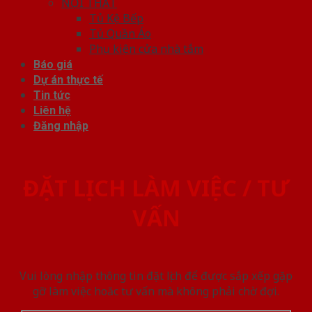
NỘI THẤT
Tủ Kệ Bếp
Tủ Quần Áo
Phụ kiện cửa nhà tắm
Báo giá
Dự án thực tế
Tin tức
Liên hệ
Đăng nhập
ĐẶT LỊCH LÀM VIỆC / TƯ
VẤN
Vui lòng nhập thông tin đặt lịch để được sắp xếp gặp
gỡ làm việc hoăc tư vấn mà không phải chờ đợi.