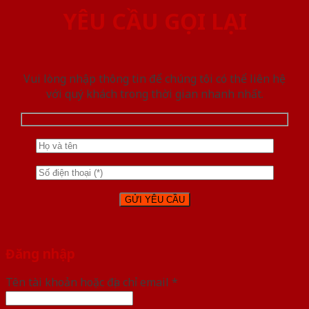
YÊU CẦU GỌI LẠI
Vui lòng nhập thông tin để chúng tôi có thể liên hệ
với quý khách trong thời gian nhanh nhất.
Đăng nhập
Tên tài khoản hoặc địa chỉ email
*