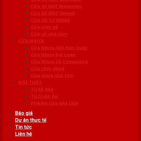
Cửa gỗ MDF Melamine
Cửa Gỗ MDF Veneer
Cửa Gỗ Tự Nhiên
Cửa vòm gỗ
Cửa gỗ nhà tắm
CỬA NHỰA
Cửa Nhựa ABS Hàn Quốc
Cửa Nhựa Đài Loan
Cửa Nhựa Gỗ Composite
Cửa vòm nhựa
Cửa nhựa nhà tắm
NỘI THẤT
Tủ Kệ Bếp
Tủ Quần Áo
Phụ kiện cửa nhà tắm
Báo giá
Dự án thực tế
Tin tức
Liên hệ