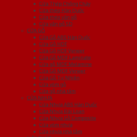
Cửa Thép Chống Cháy
Cửa thép Hàn Quốc
Cửa thép vân gỗ
Cửa vân gỗ 5D
CỬA GỖ
Cửa Gỗ ABS Hàn Quốc
Cửa Gỗ HDF
Cửa Gỗ HDF Veneer
Cửa Gỗ MDF Laminate
Cửa gỗ MDF Melamine
Cửa Gỗ MDF Veneer
Cửa Gỗ Tự Nhiên
Cửa vòm gỗ
Cửa gỗ nhà tắm
CỬA NHỰA
Cửa Nhựa ABS Hàn Quốc
Cửa Nhựa Đài Loan
Cửa Nhựa Gỗ Composite
Cửa vòm nhựa
Cửa nhựa nhà tắm