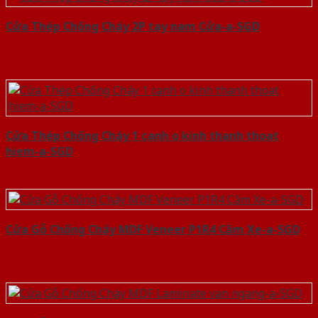
Cửa Thép Chống Cháy 2P tay nam Cửa-a-SGD
Cửa Thép Chống Cháy 1 canh o kinh thanh thoat
hiem-a-SGD
Cửa Gỗ Chống Cháy MDF Veneer P1R4 Căm Xe-a-SGD