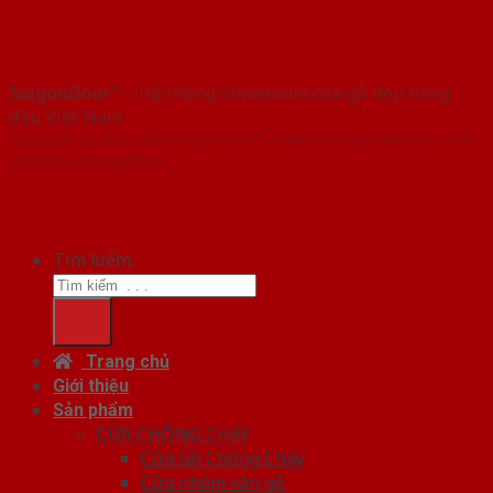
SaigonDoor™
- Hệ thống Showroom cửa gỗ đẹp hàng
đầu Việt Nam
Copyright ⓒ 2016 – 2026 SaigonDoor™ - www.bancuagodep.com | Đơn
vị chủ quản SaigonDoor
Tìm kiếm:
Trang chủ
Giới thiệu
Sản phẩm
CỬA CHỐNG CHÁY
Cửa Gỗ Chống Cháy
Cửa nhôm vân gỗ