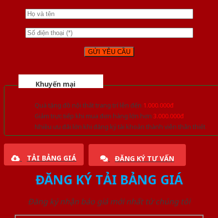
Khuyến mại
Quà tặng đồ nội thất trang trí lên đến
1.000.000đ
Giảm trực tiếp khi mua đơn hàng lớn hơn
3.000.000đ
Nhiều ưu đãi lớn khi đăng ký tài khoản thành viên thân thiết
TẢI BẢNG GIÁ
ĐĂNG KÝ TƯ VẤN
ĐĂNG KÝ TẢI BẢNG GIÁ
Đăng ký nhận báo giá mới nhất từ chúng tôi