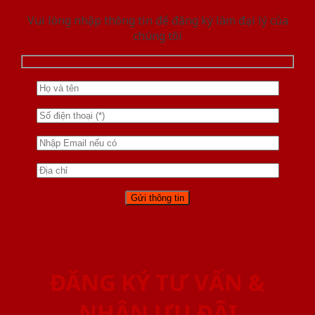
Vui lòng nhập thông tin để đăng ký làm đại lý của
chúng tôi
ĐĂNG KÝ TƯ VẤN &
NHẬN ƯU ĐÃI