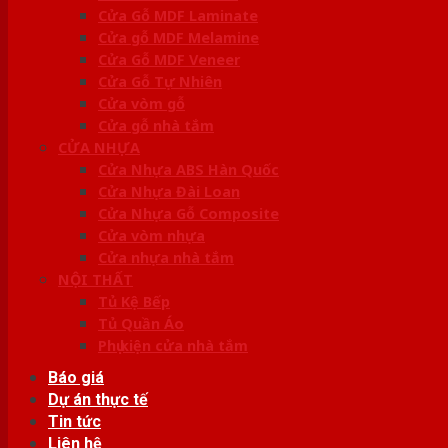
Cửa Gỗ MDF Laminate
Cửa gỗ MDF Melamine
Cửa Gỗ MDF Veneer
Cửa Gỗ Tự Nhiên
Cửa vòm gỗ
Cửa gỗ nhà tắm
CỬA NHỰA
Cửa Nhựa ABS Hàn Quốc
Cửa Nhựa Đài Loan
Cửa Nhựa Gỗ Composite
Cửa vòm nhựa
Cửa nhựa nhà tắm
NỘI THẤT
Tủ Kệ Bếp
Tủ Quần Áo
Phụ kiện cửa nhà tắm
Báo giá
Dự án thực tế
Tin tức
Liên hệ