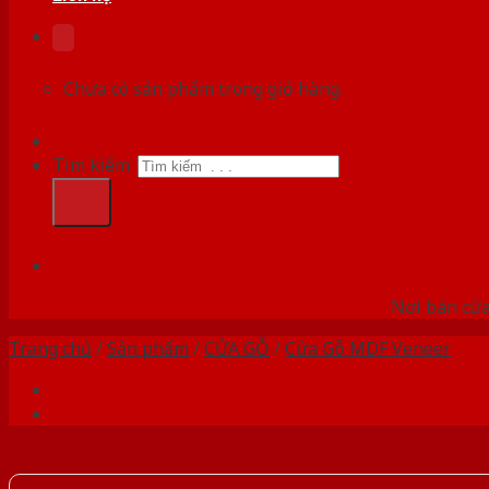
Chưa có sản phẩm trong giỏ hàng.
Tìm kiếm:
HỆ
Nơi bán cửa 
Trang chủ
/
Sản phẩm
/
CỬA GỖ
/
Cửa Gỗ MDF Veneer