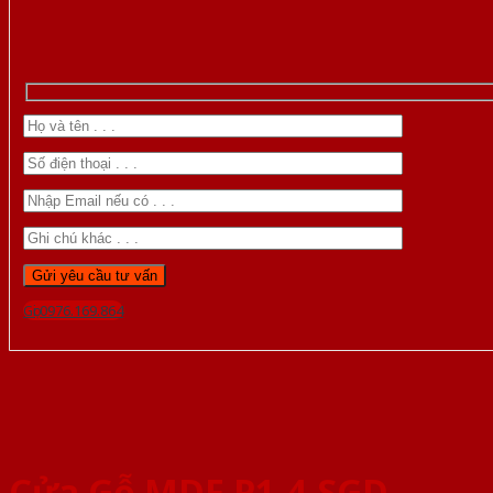
Gọi 0976.169.864
Cửa Gỗ MDF P1-4-SGD