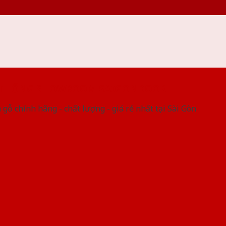
 THỐNG SHOWROOM SAIGONDOOR
gỗ chính hãng - chất lượng - giá rẻ nhất tại Sài Gòn