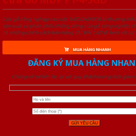
Cửa gỗ công nghiệp cao cấp SAIGONDOOR là thương hiệ
sản xuất và phân phối những dòng cửa gỗ công nghiệp ch
có những chính sách bán hàng ƯU ĐÃI CAO đi kèm với sự đ
MUA HÀNG NHANH
ĐĂNG KÝ MUA HÀNG NHAN
Chúng tôi sẽ liên lạc lại với quý khách trong thời gian