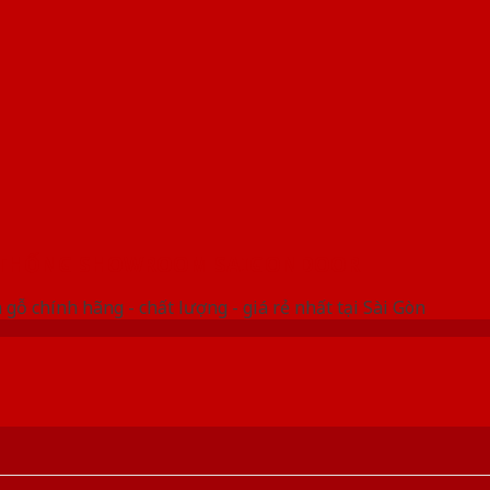
 THỐNG SHOWROOM SAIGONDOOR
gỗ chính hãng - chất lượng - giá rẻ nhất tại Sài Gòn