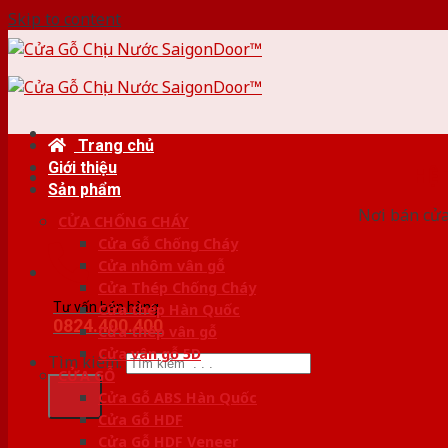
Skip to content
Trang chủ
Giới thiệu
HỆ
Sản phẩm
Nơi bán cửa 
CỬA CHỐNG CHÁY
Cửa Gỗ Chống Cháy
Cửa nhôm vân gỗ
Cửa Thép Chống Cháy
Tư vấn bán hàng
Cửa thép Hàn Quốc
0824.400.400
Cửa thép vân gỗ
Cửa vân gỗ 5D
Tìm kiếm:
CỬA GỖ
Cửa Gỗ ABS Hàn Quốc
Cửa Gỗ HDF
Cửa Gỗ HDF Veneer