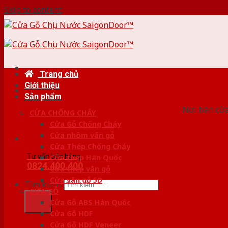
Skip to content
Trang chủ
Giới thiệu
HỆ
Sản phẩm
Nơi bán cửa 
CỬA CHỐNG CHÁY
Cửa Gỗ Chống Cháy
Cửa nhôm vân gỗ
Cửa Thép Chống Cháy
Tư vấn bán hàng
Cửa thép Hàn Quốc
0824.400.400
Cửa thép vân gỗ
Cửa vân gỗ 5D
Tìm kiếm:
CỬA GỖ
Cửa Gỗ ABS Hàn Quốc
Cửa Gỗ HDF
Cửa Gỗ HDF Veneer