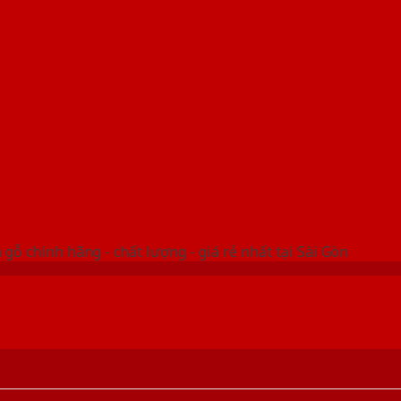
 THỐNG SHOWROOM SAIGONDOOR
gỗ chính hãng - chất lượng - giá rẻ nhất tại Sài Gòn