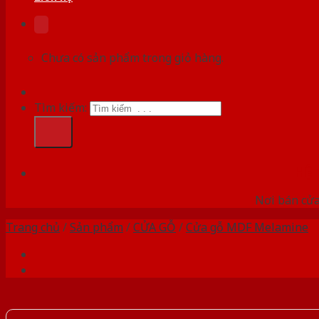
Chưa có sản phẩm trong giỏ hàng.
Tìm kiếm:
HỆ
Nơi bán cửa 
Trang chủ
/
Sản phẩm
/
CỬA GỖ
/
Cửa gỗ MDF Melamine