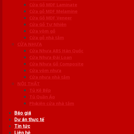
Cửa Gỗ MDF Laminate
Cửa gỗ MDF Melamine
Cửa Gỗ MDF Veneer
Cửa Gỗ Tự Nhiên
Cửa vòm gỗ
Cửa gỗ nhà tắm
CỬA NHỰA
Cửa Nhựa ABS Hàn Quốc
Cửa Nhựa Đài Loan
Cửa Nhựa Gỗ Composite
Cửa vòm nhựa
Cửa nhựa nhà tắm
NỘI THẤT
Tủ Kệ Bếp
Tủ Quần Áo
Phụ kiện cửa nhà tắm
Báo giá
Dự án thực tế
Tin tức
Liên hệ