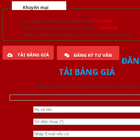
Khuyến mại
Quà tặng đồ nội thất trang trí lên đến
1.000.000đ
Giảm trực tiếp khi mua đơn hàng lớn hơn
3.000.000đ
Nhiều ưu đãi lớn khi đăng ký tài khoản thành viên thân thiết
TẢI BẢNG GIÁ
ĐĂNG KÝ TƯ VẤN
ĐĂN
TẢI BẢNG GIÁ
Đăng ký nhận báo giá mới nhất từ chúng tôi