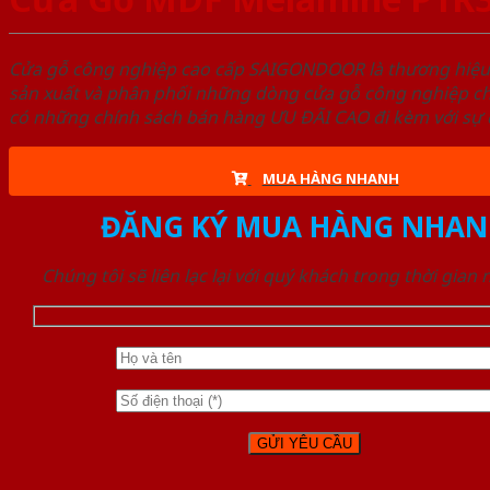
Cửa gỗ công nghiệp cao cấp SAIGONDOOR là thương hiệ
sản xuất và phân phối những dòng cửa gỗ công nghiệp ch
có những chính sách bán hàng ƯU ĐÃI CAO đi kèm với sự đ
MUA HÀNG NHANH
ĐĂNG KÝ MUA HÀNG NHAN
Chúng tôi sẽ liên lạc lại với quý khách trong thời gian