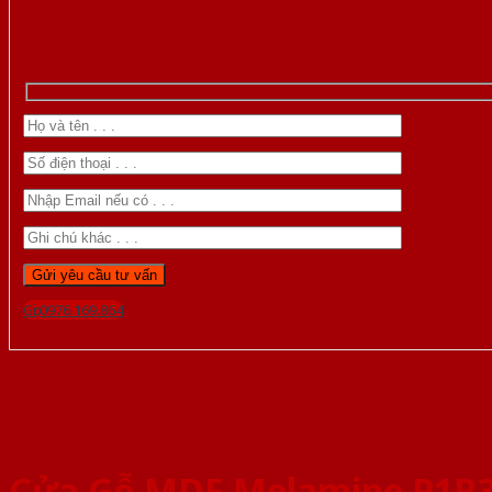
Gọi 0976.169.864
Cửa Gỗ MDF Melamine P1R