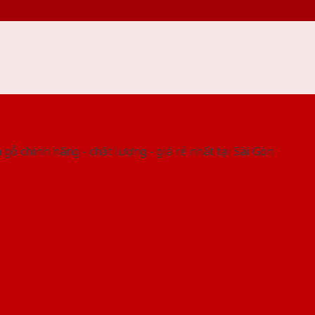
 THỐNG SHOWROOM SAIGONDOOR
gỗ chính hãng - chất lượng - giá rẻ nhất tại Sài Gòn