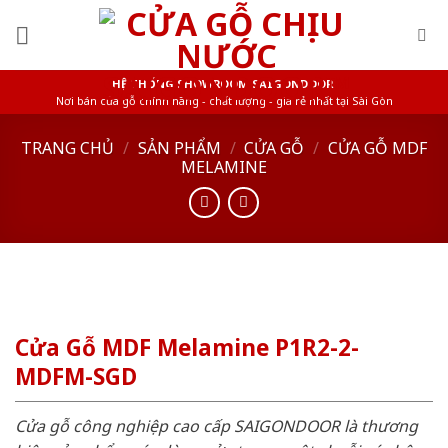
Skip
to
content
HỆ THỐNG SHOWROOM SAIGONDOOR
Nơi bán cửa gỗ chính hãng - chất lượng - giá rẻ nhất tại Sài Gòn
TRANG CHỦ
/
SẢN PHẨM
/
CỬA GỖ
/
CỬA GỖ MDF
MELAMINE
Cửa Gỗ MDF Melamine P1R2-2-
MDFM-SGD
Cửa gỗ công nghiệp cao cấp SAIGONDOOR là thương