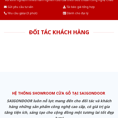
Với kinh nghiệm nhiêu năm nghiên cứu cửa theo tiêu chuẩn công nghệ Châu
Âu.Chúng tôi tự tin là nhà sản xuất & cung cấp hàng đầu tại Việt Nam!
Gửi yêu cầu tư vấn
Tải báo giá tổng hợp
Yêu cầu gọi lại (3 phút)
Dành cho đại lý
ĐỐI TÁC KHÁCH HÀNG
HỆ THỐNG SHOWROOM CỬA GỖ TẠI SAIGONDOOR
SAIGONDOOR luôn nỗ lực mang đến cho đối tác và khách
hàng những sản phẩm công nghệ cao cấp, có giá trị gia
tăng tiện ích, sáng tạo cho cộng đồng một tương lai tốt đẹp