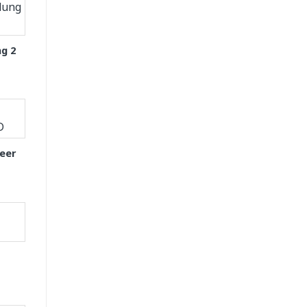
g 2
eer