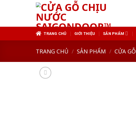
Skip
to
content
TRANG CHỦ
GIỚI THIỆU
SẢN PHẨM
TRANG CHỦ
/
SẢN PHẨM
/
CỬA GỖ