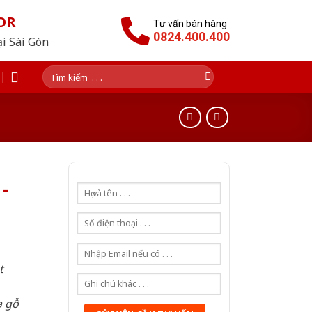
OR
Tư vấn bán hàng
0824.400.400
ại Sài Gòn
Tìm
kiếm:
-
t
a gỗ