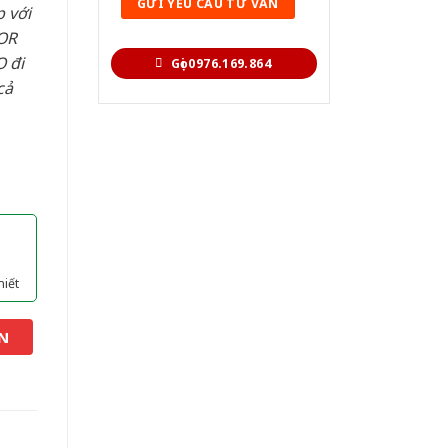
 với
OR
 đi
Gọi 0976.169.864
cả
hiết
N