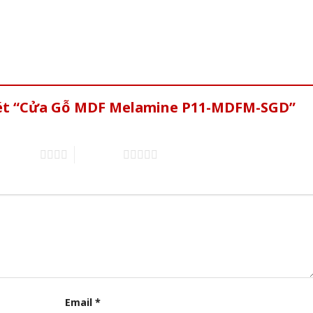
 xét “Cửa Gỗ MDF Melamine P11-MDFM-SGD”
of 5 stars
5 of 5 stars
Email
*