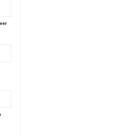
eer
o