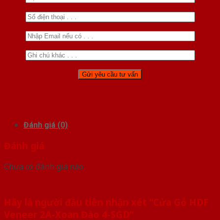
Đánh giá (0)
Đánh giá
Chưa có đánh giá nào.
Hãy là người đầu tiên nhận xét “Cửa Gỗ HDF
Veneer 2A-Xoan Đào 4-SGD”