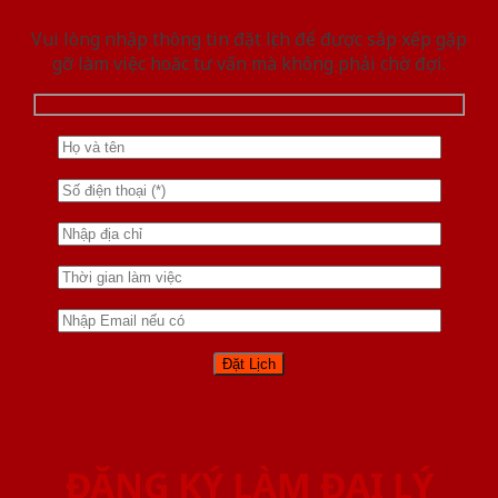
Vui lòng nhập thông tin đặt lịch để được sắp xếp gặp
gỡ làm việc hoăc tư vấn mà không phải chờ đợi.
ĐĂNG KÝ LÀM ĐẠI LÝ