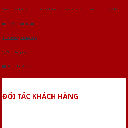
Với kinh nghiệm nhiêu năm nghiên cứu cửa theo tiêu chuẩn công nghệ Châu
Âu.Chúng tôi tự tin là nhà sản xuất & cung cấp hàng đầu tại Việt Nam!
Gửi yêu cầu tư vấn
Tải báo giá tổng hợp
Yêu cầu gọi lại (3 phút)
Dành cho đại lý
ĐỐI TÁC KHÁCH HÀNG