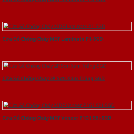
Cửa Gỗ Chống Cháy MDF Laminate P1-SGD
Cửa Gỗ Chống Cháy 2P Sơn Xám Trắng-SGD
Cửa Gỗ Chống Cháy MDF Veneer P1G1 Sồi-SGD