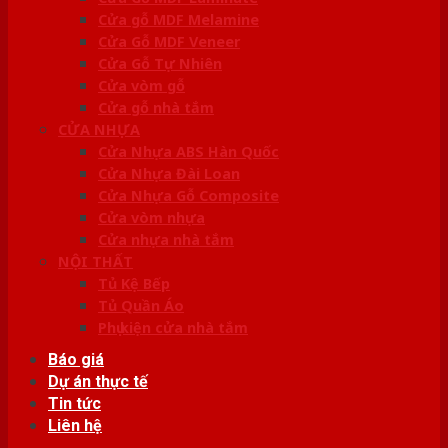
Cửa gỗ MDF Melamine
Cửa Gỗ MDF Veneer
Cửa Gỗ Tự Nhiên
Cửa vòm gỗ
Cửa gỗ nhà tắm
CỬA NHỰA
Cửa Nhựa ABS Hàn Quốc
Cửa Nhựa Đài Loan
Cửa Nhựa Gỗ Composite
Cửa vòm nhựa
Cửa nhựa nhà tắm
NỘI THẤT
Tủ Kệ Bếp
Tủ Quần Áo
Phụ kiện cửa nhà tắm
Báo giá
Dự án thực tế
Tin tức
Liên hệ