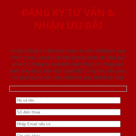
ĐĂNG KÝ TƯ VẤN &
NHẬN ƯU ĐÃI
Nhập thông tin để nhận được tư vấn miễn phí qua
điện thoại / email/ tại văn phòng hoặc tại nhà quý
khách. Chúng tôi cam kết mọi thông tin nhập vào
dưới đây được bảo mật tuyệt đối cũng như chỉ phục
vụ yêu cầu tư vấn duy nhất của quý khách tại đây.