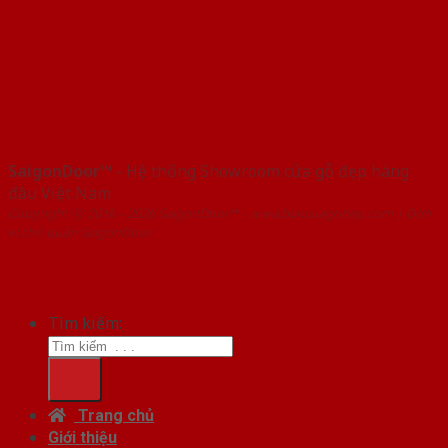
SaigonDoor™
- Hệ thống Showroom cửa gỗ đẹp hàng
đầu Việt Nam
Copyright ⓒ 2016 – 2026 SaigonDoor™ - www.bancuagodep.com | Đơn
vị chủ quản SaigonDoor
Tìm kiếm:
Trang chủ
Giới thiệu