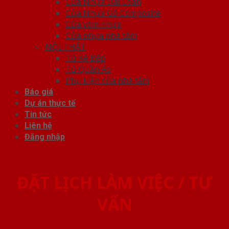
Cửa Nhựa Đài Loan
Cửa Nhựa Gỗ Composite
Cửa vòm nhựa
Cửa nhựa nhà tắm
NỘI THẤT
Tủ Kệ Bếp
Tủ Quần Áo
Phụ kiện cửa nhà tắm
Báo giá
Dự án thực tế
Tin tức
Liên hệ
Đăng nhập
ĐẶT LỊCH LÀM VIỆC / TƯ
VẤN