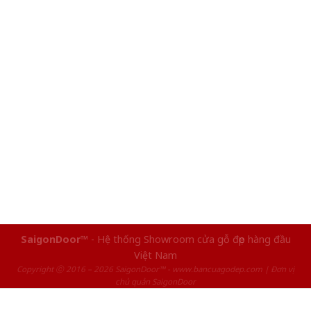
SaigonDoor™
- Hệ thống Showroom cửa gỗ đẹp hàng đầu
Việt Nam
Copyright ⓒ 2016 – 2026 SaigonDoor™ - www.bancuagodep.com | Đơn vị
chủ quản SaigonDoor