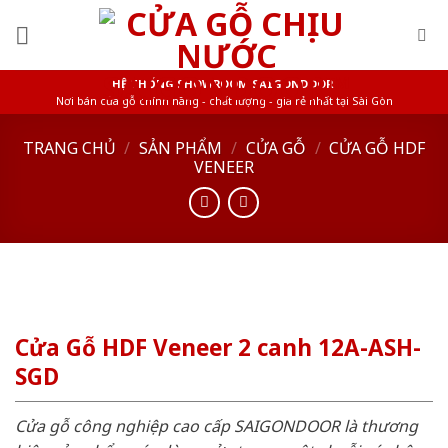
Skip
to
content
HỆ THỐNG SHOWROOM SAIGONDOOR
Nơi bán cửa gỗ chính hãng - chất lượng - giá rẻ nhất tại Sài Gòn
TRANG CHỦ
/
SẢN PHẨM
/
CỬA GỖ
/
CỬA GỖ HDF
VENEER
Cửa Gỗ HDF Veneer 2 canh 12A-ASH-
SGD
Cửa gỗ công nghiệp cao cấp SAIGONDOOR là thương