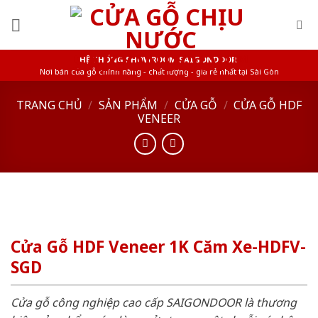
Skip
to
content
HỆ THỐNG SHOWROOM SAIGONDOOR
Nơi bán cửa gỗ chính hãng - chất lượng - giá rẻ nhất tại Sài Gòn
TRANG CHỦ
/
SẢN PHẨM
/
CỬA GỖ
/
CỬA GỖ HDF
VENEER
Cửa Gỗ HDF Veneer 1K Căm Xe-HDFV-
SGD
Cửa gỗ công nghiệp cao cấp SAIGONDOOR là thương