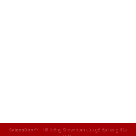
SaigonDoor™
- Hệ thống Showroom cửa gỗ đẹp hàng đầu