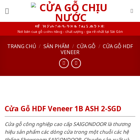
Skip
to
content
HỆ THỐNG SHOWROOM SAIGONDOOR
Nơi bán cửa gỗ chính hãng - chất lượng - giá rẻ nhất tại Sài Gòn
TRANG CHỦ
/
SẢN PHẨM
/
CỬA GỖ
/
CỬA GỖ HDF
VENEER
Cửa Gỗ HDF Veneer 1B ASH 2-SGD
Cửa gỗ công nghiệp cao cấp SAIGONDOOR là thương
hiệu sản phẩm các dòng cửa trong một chuỗi các hệ
thống Showroom SAIGONDOOR. Chuyên sản xuất và