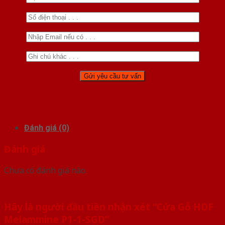
Đánh giá (0)
Đánh giá
Chưa có đánh giá nào.
Hãy là người đầu tiên nhận xét “Cửa Gỗ HDF
Melammine P1-1-SGD”