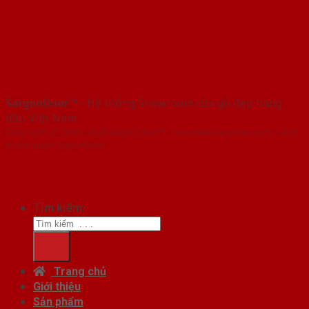
SaigonDoor™
- Hệ thống Showroom cửa gỗ đẹp hàng
đầu Việt Nam
Copyright ⓒ 2016 – 2026 SaigonDoor™ - www.bancuagodep.com | Đơn
vị chủ quản SaigonDoor
Tìm kiếm:
Trang chủ
Giới thiệu
Sản phẩm