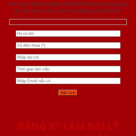
Vui lòng nhập thông tin đặt lịch để được sắp xếp gặp
gỡ làm việc hoăc tư vấn mà không phải chờ đợi.
ĐĂNG KÝ LÀM ĐẠI LÝ