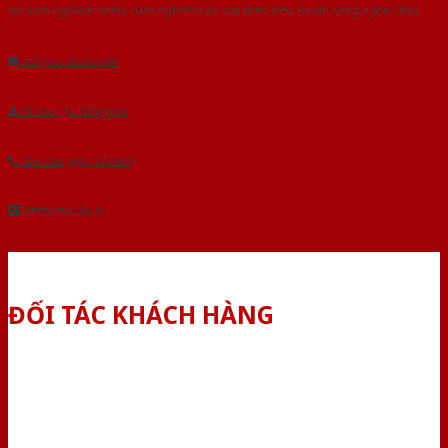
Với kinh nghiệm nhiêu năm nghiên cứu cửa theo tiêu chuẩn công nghệ Châu
Âu.Chúng tôi tự tin là nhà sản xuất & cung cấp hàng đầu tại Việt Nam!
Gửi yêu cầu tư vấn
Tải báo giá tổng hợp
Yêu cầu gọi lại (3 phút)
Dành cho đại lý
ĐỐI TÁC KHÁCH HÀNG