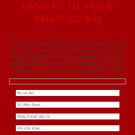
ĐĂNG KÝ TƯ VẤN &
NHẬN ƯU ĐÃI
Nhập thông tin để nhận được tư vấn miễn phí qua
điện thoại / email/ tại văn phòng hoặc tại nhà quý
khách. Chúng tôi cam kết mọi thông tin nhập vào
dưới đây được bảo mật tuyệt đối cũng như chỉ phục
vụ yêu cầu tư vấn duy nhất của quý khách tại đây.