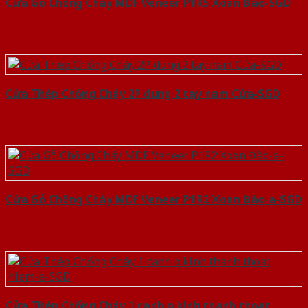
Cửa Gỗ Chống Cháy MDF Veneer P1R5 Xoan Đào-SGD
Cửa Thép Chống Cháy 2P dung 2 tay nam Cửa-SGD
Cửa Gỗ Chống Cháy MDF Veneer P1R2 Xoan Đào-a-SGD
Cửa Thép Chống Cháy 1 canh o kinh thanh thoat