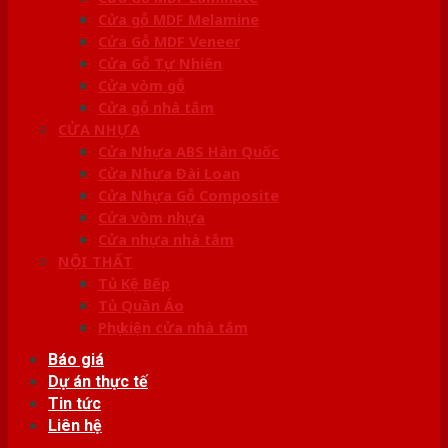
Cửa gỗ MDF Melamine
Cửa Gỗ MDF Veneer
Cửa Gỗ Tự Nhiên
Cửa vòm gỗ
Cửa gỗ nhà tắm
CỬA NHỰA
Cửa Nhựa ABS Hàn Quốc
Cửa Nhựa Đài Loan
Cửa Nhựa Gỗ Composite
Cửa vòm nhựa
Cửa nhựa nhà tắm
NỘI THẤT
Tủ Kệ Bếp
Tủ Quần Áo
Phụ kiện cửa nhà tắm
Báo giá
Dự án thực tế
Tin tức
Liên hệ