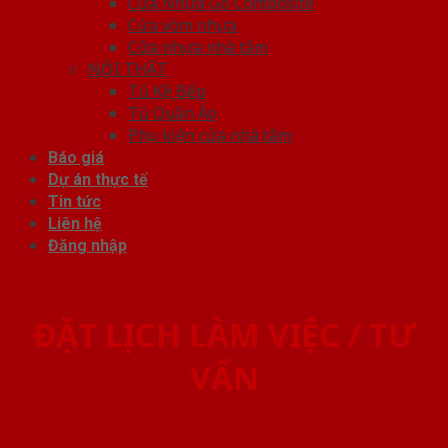
Cửa Nhựa Gỗ Composite
Cửa vòm nhựa
Cửa nhựa nhà tắm
NỘI THẤT
Tủ Kệ Bếp
Tủ Quần Áo
Phụ kiện cửa nhà tắm
Báo giá
Dự án thực tế
Tin tức
Liên hệ
Đăng nhập
ĐẶT LỊCH LÀM VIỆC / TƯ
VẤN