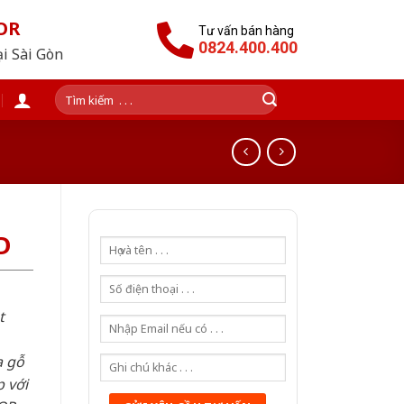
OR
Tư vấn bán hàng
0824.400.400
ại Sài Gòn
Tìm
kiếm:
D
t
a gỗ
 với