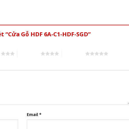
xét “Cửa Gỗ HDF 6A-C1-HDF-SGD”
s
4 of 5 stars
5 of 5 stars
Email
*