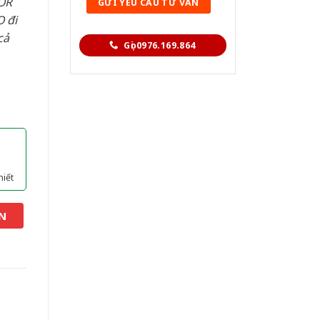
OR
 đi
cả
Gọi 0976.169.864
hiết
N