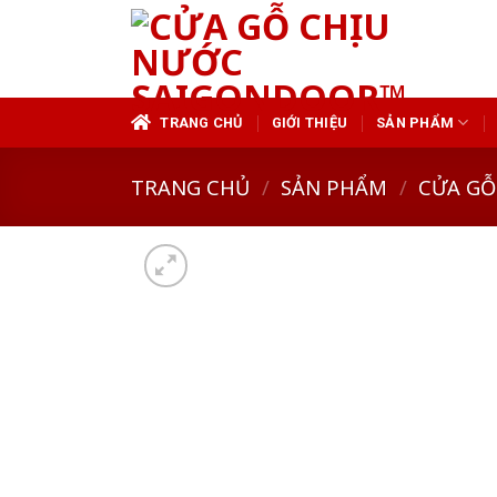
Skip
to
content
TRANG CHỦ
GIỚI THIỆU
SẢN PHẨM
TRANG CHỦ
/
SẢN PHẨM
/
CỬA GỖ