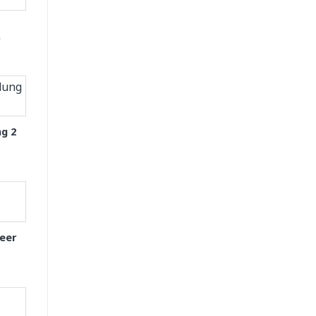
D
g 2
eer