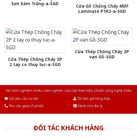
Sơn Xám Trắng-a-SGD
Cửa Gỗ Chống Cháy MDF
Laminate P1R2-a-SGD
Cửa Thép Chống Cháy 2P
van Gỗ-SGD
Cửa Thép Chống Cháy 2P
2 tay co thuy luc-a-SGD
Với kinh nghiệm nhiêu năm nghiên cứu cửa theo tiêu chuẩn công nghệ Châu
Âu.Chúng tôi tự tin là nhà sản xuất & cung cấp hàng đầu tại Việt Nam!
Gửi yêu cầu tư vấn
Tải báo giá tổng hợp
Yêu cầu gọi lại (3 phút)
Dành cho đại lý
ĐỐI TÁC KHÁCH HÀNG