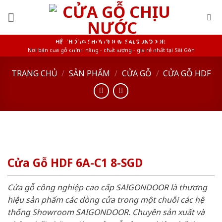
Skip
to
content
HỆ THỐNG SHOWROOM SAIGONDOOR
Nơi bán cửa gỗ chính hãng - chất lượng - giá rẻ nhất tại Sài Gòn
TRANG CHỦ
/
SẢN PHẨM
/
CỬA GỖ
/
CỬA GỖ HDF
Cửa Gỗ HDF 6A-C1 8-SGD
Cửa gỗ công nghiệp cao cấp SAIGONDOOR là thương
hiệu sản phẩm các dòng cửa trong một chuỗi các hệ
thống Showroom SAIGONDOOR. Chuyên sản xuất và