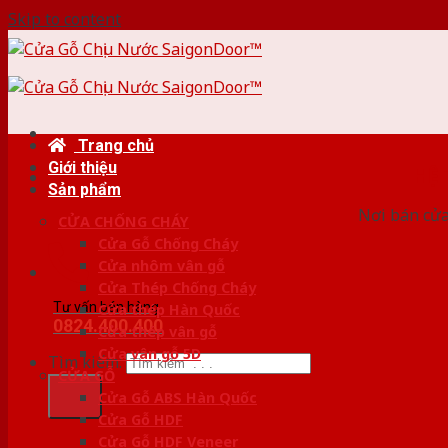
Skip to content
Trang chủ
Giới thiệu
HỆ
Sản phẩm
Nơi bán cửa 
CỬA CHỐNG CHÁY
Cửa Gỗ Chống Cháy
Cửa nhôm vân gỗ
Cửa Thép Chống Cháy
Tư vấn bán hàng
Cửa thép Hàn Quốc
0824.400.400
Cửa thép vân gỗ
Cửa vân gỗ 5D
Tìm kiếm:
CỬA GỖ
Cửa Gỗ ABS Hàn Quốc
Cửa Gỗ HDF
Cửa Gỗ HDF Veneer