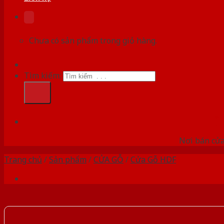
Chưa có sản phẩm trong giỏ hàng.
Tìm kiếm:
HỆ
Nơi bán cửa 
Trang chủ
/
Sản phẩm
/
CỬA GỖ
/
Cửa Gỗ HDF