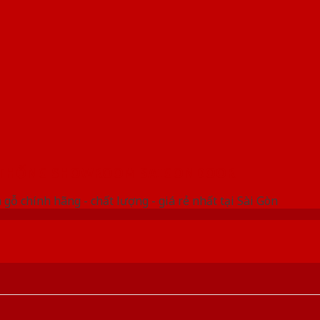
 THỐNG SHOWROOM SAIGONDOOR
gỗ chính hãng - chất lượng - giá rẻ nhất tại Sài Gòn