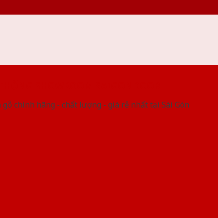
 THỐNG SHOWROOM SAIGONDOOR
gỗ chính hãng - chất lượng - giá rẻ nhất tại Sài Gòn