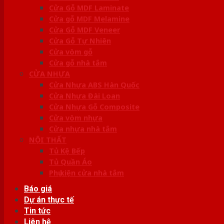
Cửa Gỗ MDF Laminate
Cửa gỗ MDF Melamine
Cửa Gỗ MDF Veneer
Cửa Gỗ Tự Nhiên
Cửa vòm gỗ
Cửa gỗ nhà tắm
CỬA NHỰA
Cửa Nhựa ABS Hàn Quốc
Cửa Nhựa Đài Loan
Cửa Nhựa Gỗ Composite
Cửa vòm nhựa
Cửa nhựa nhà tắm
NỘI THẤT
Tủ Kệ Bếp
Tủ Quần Áo
Phụ kiện cửa nhà tắm
Báo giá
Dự án thực tế
Tin tức
Liên hệ