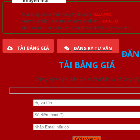
Khuyến mại
Quà tặng đồ nội thất trang trí lên đến
1.000.000đ
Giảm trực tiếp khi mua đơn hàng lớn hơn
3.000.000đ
Nhiều ưu đãi lớn khi đăng ký tài khoản thành viên thân thiết
TẢI BẢNG GIÁ
ĐĂNG KÝ TƯ VẤN
ĐĂN
TẢI BẢNG GIÁ
Đăng ký nhận báo giá mới nhất từ chúng tôi