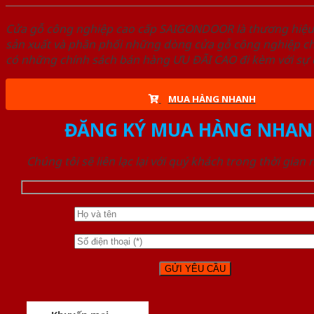
Cửa gỗ công nghiệp cao cấp SAIGONDOOR là thương hiệ
sản xuất và phân phối những dòng cửa gỗ công nghiệp ch
có những chính sách bán hàng ƯU ĐÃI CAO đi kèm với sự đ
MUA HÀNG NHANH
ĐĂNG KÝ MUA HÀNG NHAN
Chúng tôi sẽ liên lạc lại với quý khách trong thời gian