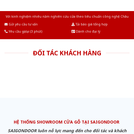
Với kinh nghiệm nhiêu năm nghiên cứu cửa theo tiêu chuẩn công nghệ Châu
Âu.Chúng tôi tự tin là nhà sản xuất & cung cấp hàng đầu tại Việt Nam!
Gửi yêu cầu tư vấn
Tải báo giá tổng hợp
Yêu cầu gọi lại (3 phút)
Dành cho đại lý
ĐỐI TÁC KHÁCH HÀNG
HỆ THỐNG SHOWROOM CỬA GỖ TẠI SAIGONDOOR
SAIGONDOOR luôn nỗ lực mang đến cho đối tác và khách