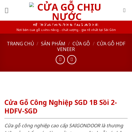
Skip
to
content
HỆ THỐNG SHOWROOM SAIGONDOOR
Nơi bán cửa gỗ chính hãng - chất lượng - giá rẻ nhất tại Sài Gòn
TRANG CHỦ
/
SẢN PHẨM
/
CỬA GỖ
/
CỬA GỖ HDF
VENEER
Cửa Gỗ Công Nghiệp SGD 1B Sồi 2-
HDFV-SGD
Cửa gỗ công nghiệp cao cấp SAIGONDOOR là thương