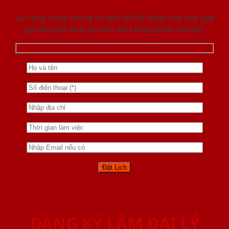
Vui lòng nhập thông tin đặt lịch để được sắp xếp gặp
gỡ làm việc hoăc tư vấn mà không phải chờ đợi.
ĐĂNG KÝ LÀM ĐẠI LÝ