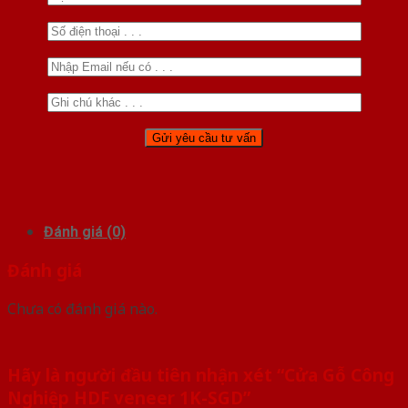
Đánh giá (0)
Đánh giá
Chưa có đánh giá nào.
Hãy là người đầu tiên nhận xét “Cửa Gỗ Công
Nghiệp HDF veneer 1K-SGD”