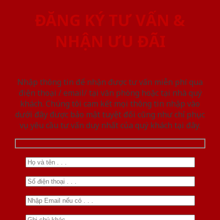
ĐĂNG KÝ TƯ VẤN &
NHẬN ƯU ĐÃI
Nhập thông tin để nhận được tư vấn miễn phí qua
điện thoại / email/ tại văn phòng hoặc tại nhà quý
khách. Chúng tôi cam kết mọi thông tin nhập vào
dưới đây được bảo mật tuyệt đối cũng như chỉ phục
vụ yêu cầu tư vấn duy nhất của quý khách tại đây.