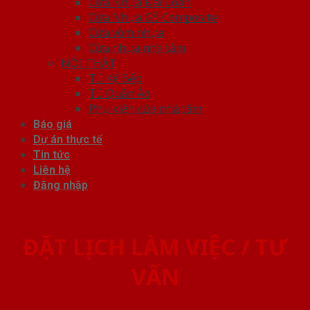
Cửa Nhựa Đài Loan
Cửa Nhựa Gỗ Composite
Cửa vòm nhựa
Cửa nhựa nhà tắm
NỘI THẤT
Tủ Kệ Bếp
Tủ Quần Áo
Phụ kiện cửa nhà tắm
Báo giá
Dự án thực tế
Tin tức
Liên hệ
Đăng nhập
ĐẶT LỊCH LÀM VIỆC / TƯ
VẤN