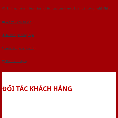
Với kinh nghiệm nhiêu năm nghiên cứu cửa theo tiêu chuẩn công nghệ Châu
Âu.Chúng tôi tự tin là nhà sản xuất & cung cấp hàng đầu tại Việt Nam!
Gửi yêu cầu tư vấn
Tải báo giá tổng hợp
Yêu cầu gọi lại (3 phút)
Dành cho đại lý
ĐỐI TÁC KHÁCH HÀNG