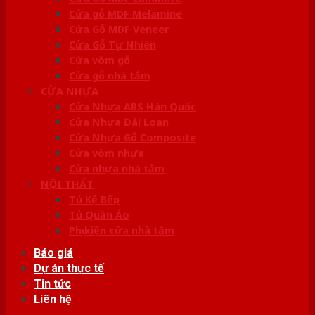
Cửa gỗ MDF Melamine
Cửa Gỗ MDF Veneer
Cửa Gỗ Tự Nhiên
Cửa vòm gỗ
Cửa gỗ nhà tắm
CỬA NHỰA
Cửa Nhựa ABS Hàn Quốc
Cửa Nhựa Đài Loan
Cửa Nhựa Gỗ Composite
Cửa vòm nhựa
Cửa nhựa nhà tắm
NỘI THẤT
Tủ Kệ Bếp
Tủ Quần Áo
Phụ kiện cửa nhà tắm
Báo giá
Dự án thực tế
Tin tức
Liên hệ