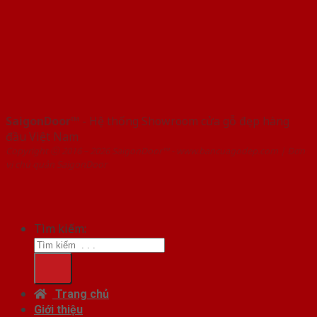
SaigonDoor™
- Hệ thống Showroom cửa gỗ đẹp hàng
đầu Việt Nam
Copyright ⓒ 2016 – 2026 SaigonDoor™ - www.bancuagodep.com | Đơn
vị chủ quản SaigonDoor
Tìm kiếm:
Trang chủ
Giới thiệu