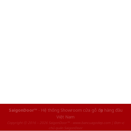
SaigonDoor™
- Hệ thống Showroom cửa gỗ đẹp hàng đầu
Việt Nam
Copyright ⓒ 2016 – 2026 SaigonDoor™ - www.bancuagodep.com | Đơn vị
chủ quản SaigonDoor