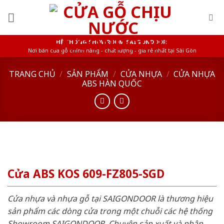
Skip
to
content
HỆ THỐNG SHOWROOM SAIGONDOOR
Nơi bán cửa gỗ chính hãng - chất lượng - giá rẻ nhất tại Sài Gòn
TRANG CHỦ
/
SẢN PHẨM
/
CỬA NHỰA
/
CỬA NHỰA
ABS HÀN QUỐC
Cửa ABS KOS 609-FZ805-SGD
Cửa nhựa và nhựa gỗ tại SAIGONDOOR là thương hiệu
sản phẩm các dòng cửa trong một chuỗi các hệ thống
Showroom SAIGONDOOR. Chuyên sản xuất và phân