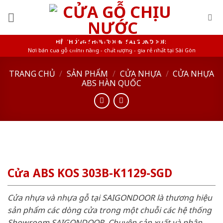
Skip
to
content
HỆ THỐNG SHOWROOM SAIGONDOOR
Nơi bán cửa gỗ chính hãng - chất lượng - giá rẻ nhất tại Sài Gòn
TRANG CHỦ
/
SẢN PHẨM
/
CỬA NHỰA
/
CỬA NHỰA
ABS HÀN QUỐC
Cửa ABS KOS 303B-K1129-SGD
Cửa nhựa và nhựa gỗ tại SAIGONDOOR là thương hiệu
sản phẩm các dòng cửa trong một chuỗi các hệ thống
Showroom SAIGONDOOR. Chuyên sản xuất và phân