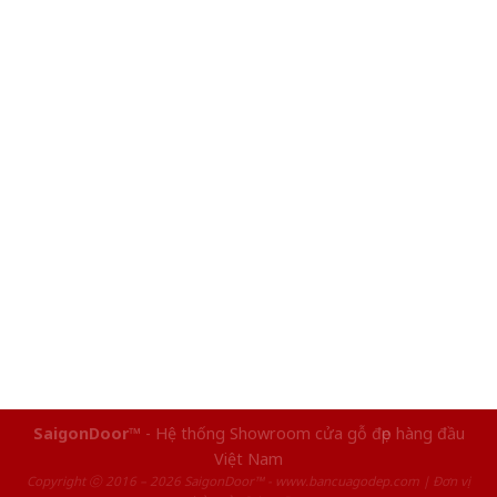
SaigonDoor™
- Hệ thống Showroom cửa gỗ đẹp hàng đầu
Việt Nam
Copyright ⓒ 2016 – 2026 SaigonDoor™ - www.bancuagodep.com | Đơn vị