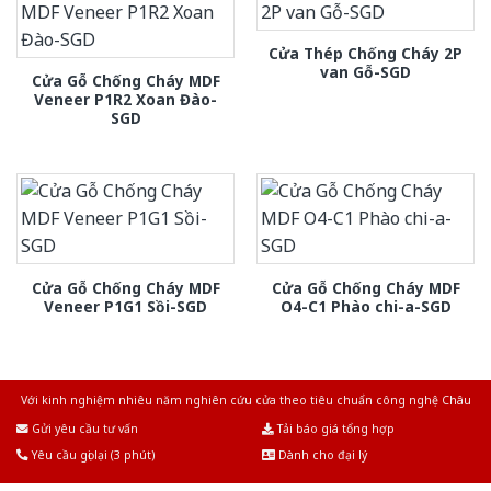
Cửa Thép Chống Cháy 2P
van Gỗ-SGD
Cửa Gỗ Chống Cháy MDF
Veneer P1R2 Xoan Đào-
SGD
Cửa Gỗ Chống Cháy MDF
Cửa Gỗ Chống Cháy MDF
Veneer P1G1 Sồi-SGD
O4-C1 Phào chi-a-SGD
Với kinh nghiệm nhiêu năm nghiên cứu cửa theo tiêu chuẩn công nghệ Châu
Âu.Chúng tôi tự tin là nhà sản xuất & cung cấp hàng đầu tại Việt Nam!
Gửi yêu cầu tư vấn
Tải báo giá tổng hợp
Yêu cầu gọi lại (3 phút)
Dành cho đại lý