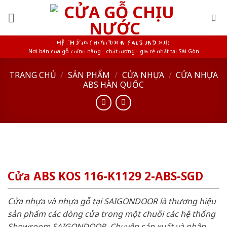
Skip
to
content
HỆ THỐNG SHOWROOM SAIGONDOOR
Nơi bán cửa gỗ chính hãng - chất lượng - giá rẻ nhất tại Sài Gòn
TRANG CHỦ
/
SẢN PHẨM
/
CỬA NHỰA
/
CỬA NHỰA
ABS HÀN QUỐC
Cửa ABS KOS 116-K1129 2-ABS-SGD
Cửa nhựa và nhựa gỗ tại SAIGONDOOR là thương hiệu
sản phẩm các dòng cửa trong một chuỗi các hệ thống
Showroom SAIGONDOOR. Chuyên sản xuất và phân