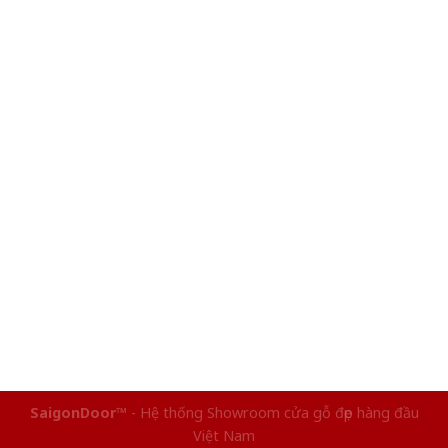
SaigonDoor™
- Hệ thống Showroom cửa gỗ đẹp hàng đầu
Việt Nam