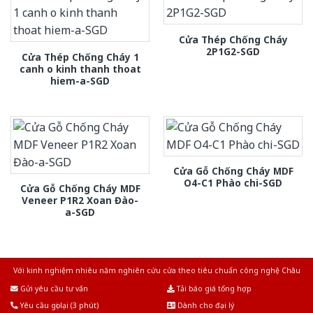
Cửa Thép Chống Cháy
2P1G2-SGD
Cửa Thép Chống Cháy 1
canh o kinh thanh thoat
hiem-a-SGD
Cửa Gỗ Chống Cháy MDF
O4-C1 Phào chi-SGD
Cửa Gỗ Chống Cháy MDF
Veneer P1R2 Xoan Đào-
a-SGD
Với kinh nghiệm nhiêu năm nghiên cứu cửa theo tiêu chuẩn công nghệ Châu
Âu.Chúng tôi tự tin là nhà sản xuất & cung cấp hàng đầu tại Việt Nam!
Gửi yêu cầu tư vấn
Tải báo giá tổng hợp
Yêu cầu gọi lại (3 phút)
Dành cho đại lý