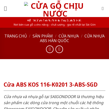
Skip
to
content
HỆ THỐNG SHOWROOM SAIGONDOOR
Nơi bán cửa gỗ chính hãng - chất lượng - giá rẻ nhất tại Sài Gòn
TRANG CHỦ
/
SẢN PHẨM
/
CỬA NHỰA
/
CỬA NHỰA
ABS HÀN QUỐC
Cửa ABS KOS 116-K0201 3-ABS-SGD
Cửa nhựa và nhựa gỗ tại SAIGONDOOR là thương hiệu
sản phẩm các dòng cửa trong một chuỗi các hệ thống
Showroom SAIGONDOOR. Chuyên sản xuất và phân