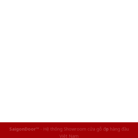
SaigonDoor™
- Hệ thống Showroom cửa gỗ đẹp hàng đầu
Việt Nam