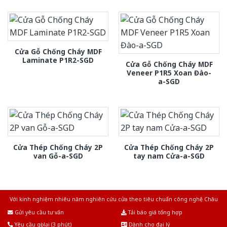
Cửa Gỗ Chống Cháy MDF
Laminate P1R2-SGD
Cửa Gỗ Chống Cháy MDF
Veneer P1R5 Xoan Đào-
a-SGD
Cửa Thép Chống Cháy 2P
Cửa Thép Chống Cháy 2P
van Gỗ-a-SGD
tay nam Cửa-a-SGD
Với kinh nghiệm nhiêu năm nghiên cứu cửa theo tiêu chuẩn công nghệ Châu
Âu.Chúng tôi tự tin là nhà sản xuất & cung cấp hàng đầu tại Việt Nam!
Gửi yêu cầu tư vấn
Tải báo giá tổng hợp
Yêu cầu gọi lại (3 phút)
Dành cho đại lý