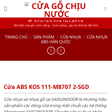
Skip
to
content
HỆ THỐNG SHOWROOM SAIGONDOOR
Nơi bán cửa gỗ chính hãng - chất lượng - giá rẻ nhất tại Sài Gòn
TRANG CHỦ
/
SẢN PHẨM
/
CỬA NHỰA
/
CỬA NHỰA
ABS HÀN QUỐC
Cửa ABS KOS 111-M8707 2-SGD
Cửa nhựa và nhựa gỗ tại SAIGONDOOR là thương hiệu
sản phẩm các dòng cửa trong một chuỗi các hệ thống
Showroom SAIGONDOOR. Chuyên sản xuất và phân