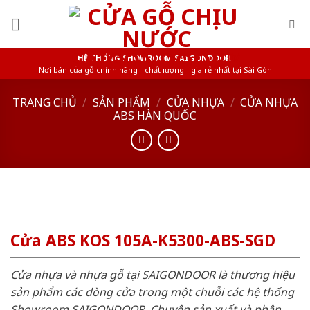
Skip
to
content
HỆ THỐNG SHOWROOM SAIGONDOOR
Nơi bán cửa gỗ chính hãng - chất lượng - giá rẻ nhất tại Sài Gòn
TRANG CHỦ
/
SẢN PHẨM
/
CỬA NHỰA
/
CỬA NHỰA
ABS HÀN QUỐC
Cửa ABS KOS 105A-K5300-ABS-SGD
Cửa nhựa và nhựa gỗ tại SAIGONDOOR là thương hiệu
sản phẩm các dòng cửa trong một chuỗi các hệ thống
Showroom SAIGONDOOR. Chuyên sản xuất và phân